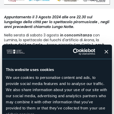
Appuntamento il 3 Agosto 2024 alle ore 22.30 sul
lungolago della città per lo spettacolo piromusicale , negli
anni precedenti chiamato Lunga Notte.
Nella serata di sabato 3 agosto
in concomitanza
con
Lumina, lo spettacolo dei fuochi d'artificio di Arona, la
statua del San Carlo -
Arona, piazzale San Carlo 1
, sarà
aperta
.
Il programma sarà il seguente:
- apertura alle ore 21 a cui seguirà una visita guidata sulla
This website uses cookies
storia della statua con possibilità di ingresso e salita fino
alla cima.
We use cookies to personalise content and ads, to
provide social media features and to analyse our traffic.
- dalle 22.30 sarà possibile ammirare lo spettacolo
pirotecnico dalla terrazza panoramica oppure dal grande
We also share information about your use of our site with
prato sottostante.
our social media, advertising and analytics partners who
may combine it with other information that you’ve
Il costo dei biglietti sarà di:
provided to them or that they’ve collected from your use
- 15 euro per ingresso, visita guidata e spettacolo