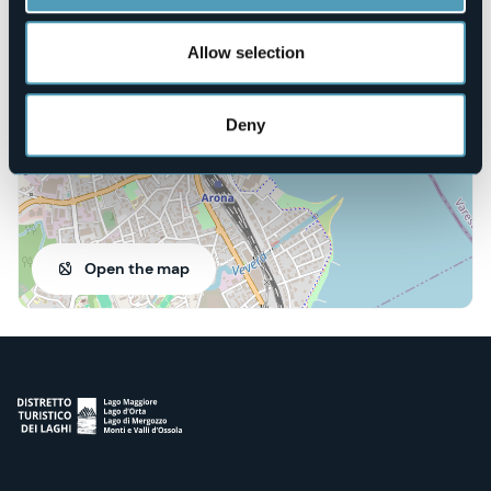
Lungolago
28041 - Arona (NO)
Allow selection
Deny
Open the map