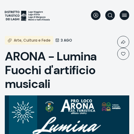
Skip
to
main
content
Arte, Cultura e Fede
3 AGO
ARONA - Lumina
Fuochi d'artificio
musicali