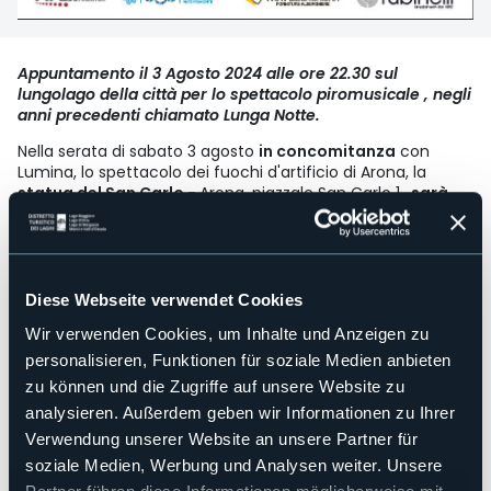
Appuntamento il 3 Agosto 2024 alle ore 22.30 sul
lungolago della città per lo spettacolo piromusicale , negli
anni precedenti chiamato Lunga Notte.
Nella serata di sabato 3 agosto
in concomitanza
con
Lumina, lo spettacolo dei fuochi d'artificio di Arona, la
statua del San Carlo -
Arona, piazzale San Carlo 1
, sarà
aperta
.
Il programma sarà il seguente:
- apertura alle ore 21 a cui seguirà una visita guidata sulla
Diese Webseite verwendet Cookies
storia della statua con possibilità di ingresso e salita fino
alla cima.
Wir verwenden Cookies, um Inhalte und Anzeigen zu
personalisieren, Funktionen für soziale Medien anbieten
- dalle 22.30 sarà possibile ammirare lo spettacolo
pirotecnico dalla terrazza panoramica oppure dal grande
zu können und die Zugriffe auf unsere Website zu
prato sottostante.
analysieren. Außerdem geben wir Informationen zu Ihrer
Verwendung unserer Website an unsere Partner für
Il costo dei biglietti sarà di:
soziale Medien, Werbung und Analysen weiter. Unsere
- 15 euro per ingresso, visita guidata e spettacolo