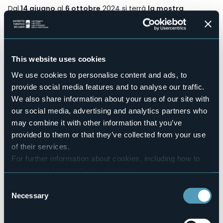
Dal
14 giugno
al
6 ottobre
2024 si terrà
la mostra
"Paesaggi narranti".
In occasione del
150° anniversario
della Sezione, il
CAI Verbano
si confronta con le opere
della Pinacoteca del
Museo del Paesaggio
di Verbania
evidenziando i cambiamenti ambientali, la trasformazione
della vita alpina e l'evoluzione dell'approccio alla
This website uses cookies
montagna, in uno spazio temporale condiviso.
We use cookies to personalise content and ads, to
Orari:
provide social media features and to analyse our traffic.
Lunedì/domenica dalle ore 10:00 alle ore 18:00 - Martedì
We also share information about your use of our site with
Chiuso
our social media, advertising and analytics partners who
Ingresso:
may combine it with other information that you’ve
Adulti € 8.00
provided to them or that they’ve collected from your use
Ridotto 12 /+65 € 5.00
of their services.
Event organizer
Museo del Paesaggio & Club Alpino Italiano
For further information about cookies, including how to
Event location
manage and delete them
click here
.
Museo del Paesaggio
You can find the full Privacy Policy
here
Consent
Telephone
Necessary
Selection
+39 0323 502254
E-mail