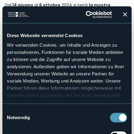
Dal
14 giugno
al
6 ottobre
2024 si terrà
la mostra
"Paesaggi narranti".
In occasione del
150° anniversario
della Sezione, il
CAI Verbano
si confronta con le opere
della Pinacoteca del
Museo del Paesaggio
di Verbania
evidenziando i cambiamenti ambientali, la trasformazione
della vita alpina e l'evoluzione dell'approccio alla
Diese Webseite verwendet Cookies
montagna, in uno spazio temporale condiviso.
Wir verwenden Cookies, um Inhalte und Anzeigen zu
Orari:
personalisieren, Funktionen für soziale Medien anbieten
Lunedì/domenica dalle ore 10:00 alle ore 18:00 - Martedì
zu können und die Zugriffe auf unsere Website zu
Chiuso
analysieren. Außerdem geben wir Informationen zu Ihrer
Ingresso:
Verwendung unserer Website an unsere Partner für
Adulti € 8.00
soziale Medien, Werbung und Analysen weiter. Unsere
Ridotto 12 /+65 € 5.00
Partner führen diese Informationen möglicherweise mit
Veranstaltungsmanager
Museo del Paesaggio & Club Alpino Italiano
weiteren Daten zusammen, die Sie ihnen bereitgestellt
Veranstaltungsort
haben oder die sie im Rahmen Ihrer Nutzung der Dienste
Museo del Paesaggio
gesammelt haben.
Einwilligungsauswahl
Telefon
Notwendig
+39 0323 502254
E-mail