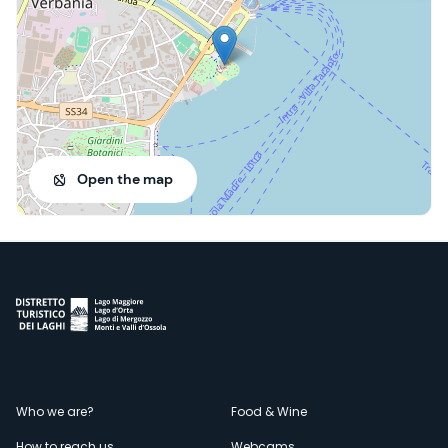
Open the map
Menù
Who we are?
Food & Wine
How to reach us
Webcams