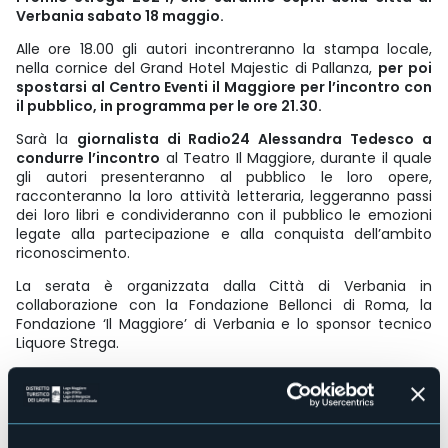
Verbania sabato 18 maggio.
Alle ore 18.00 gli autori incontreranno la stampa locale,
nella cornice del Grand Hotel Majestic di Pallanza,
per poi
spostarsi al Centro Eventi il Maggiore per l’incontro con
il pubblico, in programma per le ore 21.30.
Sarà la
giornalista di Radio24 Alessandra Tedesco a
condurre l’incontro
al Teatro Il Maggiore, durante il quale
gli autori presenteranno al pubblico le loro opere,
racconteranno la loro attività letteraria, leggeranno passi
dei loro libri e condivideranno con il pubblico le emozioni
legate alla partecipazione e alla conquista dell’ambito
riconoscimento.
La serata è organizzata dalla Città di Verbania in
collaborazione con la Fondazione Bellonci di Roma, la
Fondazione ‘Il Maggiore’ di Verbania e lo sponsor tecnico
Liquore Strega.
La partecipazione è gratuita e da mercoledì 17 aprile è
possibile prenotarsi online al sito
www.bibliotechevco.it
.
In alternativa, si può ritirare il
voucher
per l’ingresso alla biglietteria del Teatro ‘Il