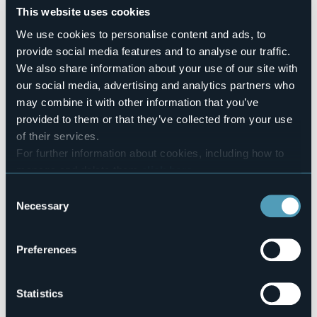
Maggiore’, All’Ufficio Informazioni e Accoglienza Turistica di
This website uses cookies
Pallanza e alla Biblioteca Comunale ‘Pietro Ceretti’.
We use cookies to personalise content and ads, to
Ecco i nomi dei 12 autori candidati, in lizza per il Premio
provide social media features and to analyse our traffic.
2024:
We also share information about your use of our site with
Sonia Aggio
,
Nella stanza dell’imperatore
(Fazi),
our social media, advertising and analytics partners who
proposto da Simona Cives.
may combine it with other information that you’ve
Adrián N. Bravi
,
Adelaida
(Nutrimenti), proposto da
Romana Petri.
provided to them or that they’ve collected from your use
Paolo Di Paolo
,
Romanzo senza umani
(Feltrinelli),
of their services.
proposto da Gianni Amelio.
For further information about cookies, including how to
Donatella Di Pietrantonio
,
L’età fragile
(Einaudi),
proposto da Vittorio Lingiardi.
manage and delete them
click here
.
Tommaso Giartosio,
Autobiogrammatica
(minimum
You can find the full Privacy Policy
here
Consent
fax), proposto da Emanuele Trevi.
Necessary
Selection
Antonella Lattanzi
,
Cose che non si
raccontano
(Einaudi), proposto da Valeria Parrella.
Valentina Mira
,
Dalla stessa parte mi troverai
(SEM),
Preferences
proposto da Franco Di Mare.
Melissa Panarello
,
Storia dei miei soldi
(Bompiani),
proposto da Nadia Terranova.
Daniele Rielli
,
Il fuoco invisibile. Storia umana di un
Statistics
disastro naturale
(Rizzoli), proposto da Antonio