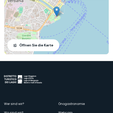
Öffnen Sie die Karte
Menù
Wer sind wir?
Önogastronomie
Wo sind wir?
Webcam