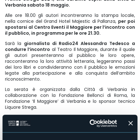
Verbania sabato 18 maggio.
Alle ore 18.00 gli autori incontreranno la stampa locale,
nella cornice del Grand Hotel Majestic di Pallanza,
per poi
spostarsi al Centro Eventi il Maggiore per l’incontro con
il pubblico, in programma per le ore 21.30.
Sarà la
giornalista di Radio24 Alessandra Tedesco a
condurre l’incontro
al Teatro Il Maggiore, durante il quale
gli autori presenteranno al pubblico le loro opere,
racconteranno la loro attività letteraria, leggeranno passi
dei loro libri e condivideranno con il pubblico le emozioni
legate alla partecipazione e alla conquista dell’ambito
riconoscimento.
La serata è organizzata dalla Città di Verbania in
collaborazione con la Fondazione Bellonci di Roma, la
Fondazione ‘Il Maggiore’ di Verbania e lo sponsor tecnico
Liquore Strega.
La partecipazione è gratuita e da mercoledì 17 aprile è
possibile prenotarsi online al sito
www.bibliotechevco.it
.
In alternativa, si può ritirare il
voucher
per l’ingresso alla biglietteria del Teatro ‘Il