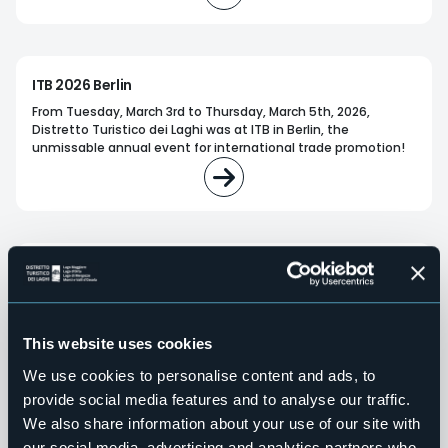
ITB 2026 Berlin
From Tuesday, March 3rd to Thursday, March 5th, 2026,
Distretto Turistico dei Laghi was at ITB in Berlin, the
unmissable annual event for international trade promotion!
DISCOVER ITALY 2026 Sestri Levante
Da giovedì 26 a venerdì 27 marzo 2026
il Distretto Turistico dei
Laghi, Monti e Valli dell'Ossola ha partecipato con proprio
referente al workshop internazionale
"Discover
This website uses cookies
We use cookies to personalise content and ads, to
provide social media features and to analyse our traffic.
We also share information about your use of our site with
our social media, advertising and analytics partners who