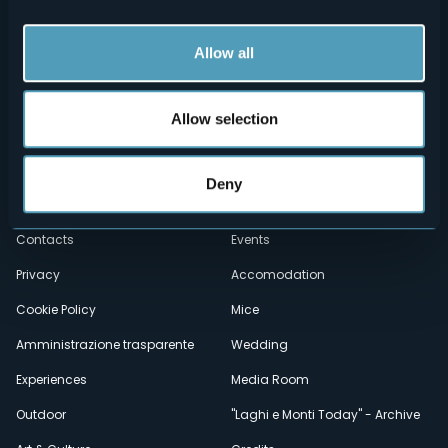
Allow all
Allow selection
Menù
Who we are?
Food & Wine
Deny
How to reach us
Webcams
secondario
Contacts
Events
Privacy
Accomodation
Cookie Policy
Mice
Amministrazione trasparente
Wedding
Experiences
Media Room
Outdoor
"Laghi e Monti Today" - Archive