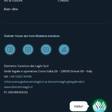
Art & culture
Credits
Bien-être
Suivez-nous sur nos réseaux sociaux
Distretto Turistico dei Laghi Scrl
Sede legale e operativa: Corso Italia 26 - 28838 Stresa VB - Italy
tel:
+39 0323 30416
infoturismo@distrettolaghi.it
e
distrettolaghi@legalmail.it
www.distrettolaghi.it
P.I. 01648650032