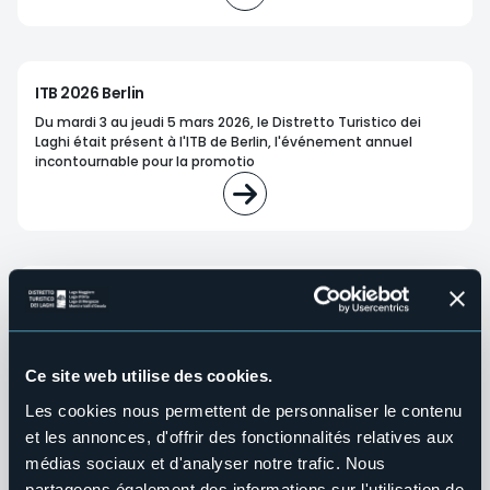
ITB 2026 Berlin
Du mardi 3 au jeudi 5 mars 2026, le Distretto Turistico dei
Laghi était présent à l'ITB de Berlin, l'événement annuel
incontournable pour la promotio
DISCOVER ITALY 2026 Sestri Levante
Da giovedì 26 a venerdì 27 marzo 2026
il Distretto Turistico dei
Laghi, Monti e Valli dell'Ossola ha partecipato con proprio
referente al workshop internazionale
"Discover
Ce site web utilise des cookies.
Les cookies nous permettent de personnaliser le contenu
et les annonces, d'offrir des fonctionnalités relatives aux
médias sociaux et d'analyser notre trafic. Nous
partageons également des informations sur l'utilisation de