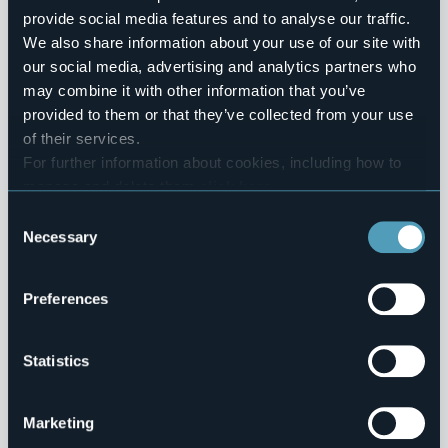
0
provide social media features and to analyse our traffic.
We also share information about your use of our site with
Bike
our social media, advertising and analytics partners who
may combine it with other information that you’ve
BIKE TOURING: Valle Cannobina. Cannobio - Cippo
provided to them or that they’ve collected from your use
Pantani
of their services.
Località
Lago Maggiore
For further information about cookies, including how to
manage and delete them
click here
.
You can find the full Privacy Policy
here
Consent
0
Necessary
Selection
Bike
Preferences
MTB ROUTE: Cistella MTB Tour
Località
Valli dell'Ossola
Statistics
Marketing
1