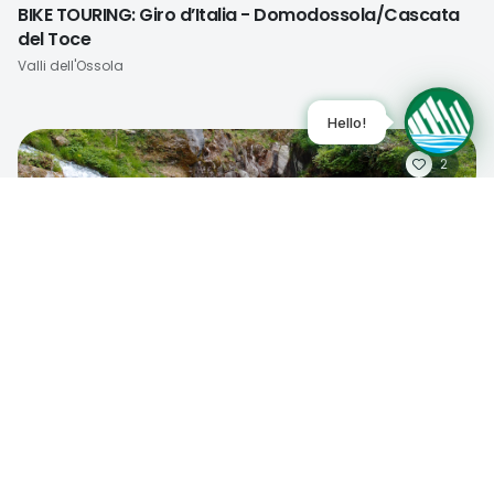
BIKE TOURING: Giro d’Italia - Domodossola/Cascata
del Toce
Località
Valli dell'Ossola
2
Show the map
Bike
MTB ROUTE: Antigorio Valley Villages
Località
Valli dell'Ossola
2
Bike