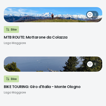
1
Bike
MTB ROUTE: Mottarone da Colazza
Località
Lago Maggiore
0
Bike
BIKE TOURING: Giro d'Italia - Monte Ologno
Località
Lago Maggiore