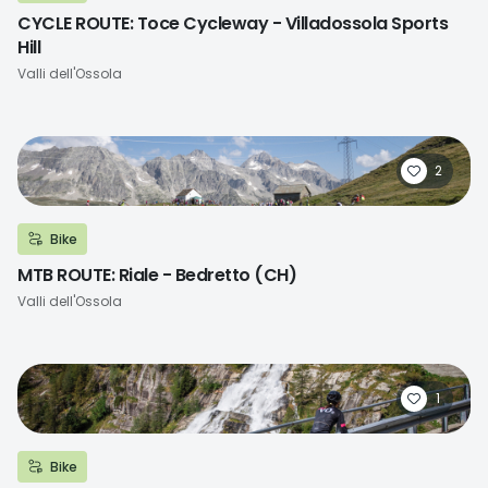
CYCLE ROUTE: Toce Cycleway - Villadossola Sports
Hill
Località
Valli dell'Ossola
2
Bike
MTB ROUTE: Riale - Bedretto (CH)
Località
Valli dell'Ossola
1
Bike