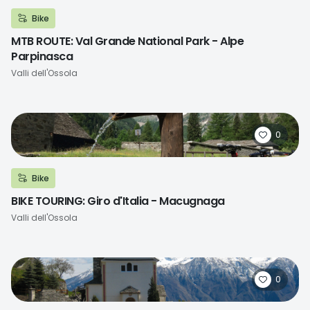
Bike
MTB ROUTE: Val Grande National Park - Alpe
Parpinasca
Località
Valli dell'Ossola
0
Bike
BIKE TOURING: Giro d'Italia - Macugnaga
Località
Valli dell'Ossola
0