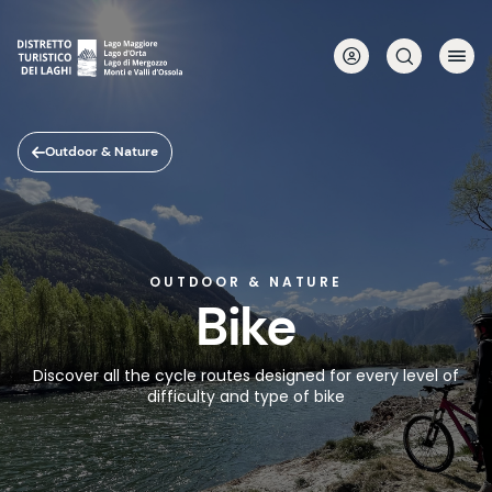
Skip
to
main
content
Outdoor & Nature
OUTDOOR & NATURE
Bike
Discover all the cycle routes designed for every level of
difficulty and type of bike