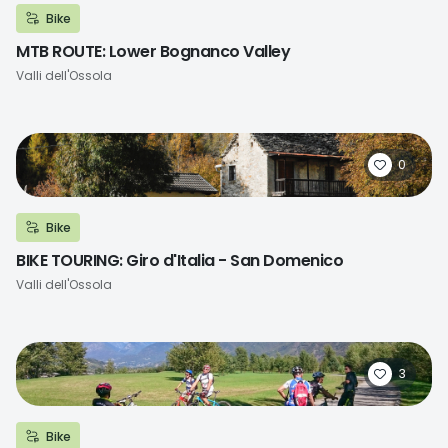
Bike
MTB ROUTE: Lower Bognanco Valley
Località
Valli dell'Ossola
0
Bike
BIKE TOURING: Giro d'Italia - San Domenico
Località
Valli dell'Ossola
3
Bike