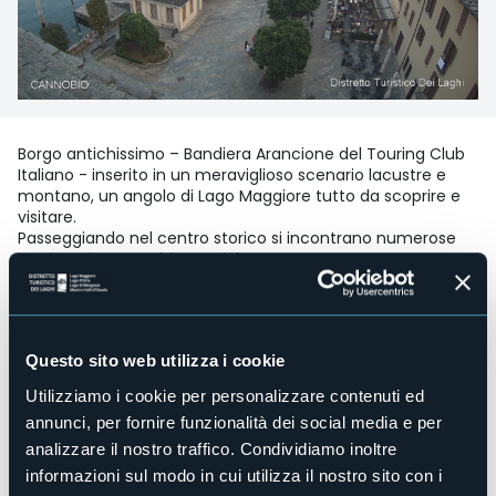
Borgo antichissimo – Bandiera Arancione del Touring Club
Italiano - inserito in un meraviglioso scenario lacustre e
montano, un angolo di Lago Maggiore tutto da scoprire e
visitare.
Passeggiando nel centro storico si incontrano numerose
testimonianze architettoniche.
Tra gli eventi imperdibili elenchiamo, proprio a gennaio, la
“Processione del S.Miracolo” con i lumineri, la cena delle
luganighe e la “Marcia dei Lanternitt”. A febbraio,
immancabile e noto, il colorato e frequentatissimo
Questo sito web utilizza i cookie
Carnevale Ambrosiano.
Utilizziamo i cookie per personalizzare contenuti ed
Per info e tutti i numeri utili visita la pagina dedicata
CLICCANDO QUI
oppure
CLICCANDO QUI
annunci, per fornire funzionalità dei social media e per
analizzare il nostro traffico. Condividiamo inoltre
©️ È vietata ogni pubblicazione e diffusione dell'immagine a
informazioni sul modo in cui utilizza il nostro sito con i
siti esterni o a soggetti terzi non titolari del servizio