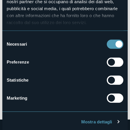
nostri partner che si occupano di analisi dei dati web,
pubblicità e social media, i quali potrebbero combinarle
29,6°
Cielo limpido
con altre informazioni che ha fornito loro o che hanno
raccolto dal suo utilizzo dei loro servizi.
Selezione
Necessari
del
consenso
Preferenze
Statistiche
Marketing
Apri mappa
Mostra dettagli