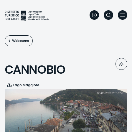
Salta
al
contenuto
principale
Webcams
CANNOBIO
Lago Maggiore