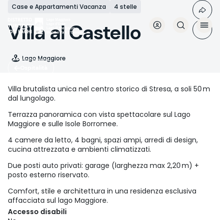
Salta
Case e Appartamenti Vacanza
4 stelle
al
contenuto
Villa al Castello
principale
Lago Maggiore
Ospitalità
Villa brutalista unica nel centro storico di Stresa, a soli 50 m
dal lungolago.
Terrazza panoramica con vista spettacolare sul Lago
Maggiore e sulle Isole Borromee.
4 camere da letto, 4 bagni, spazi ampi, arredi di design,
cucina attrezzata e ambienti climatizzati.
Due posti auto privati: garage (larghezza max 2,20 m) +
posto esterno riservato.
Comfort, stile e architettura in una residenza esclusiva
affacciata sul lago Maggiore.
Accesso disabili