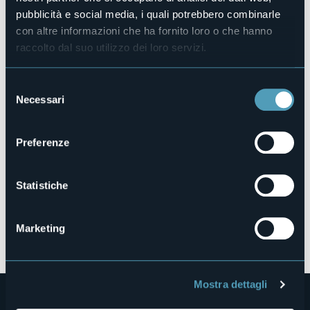
Codice CIR
pubblicità e social media, i quali potrebbero combinarle
103064-CIM-00024
con altre informazioni che ha fornito loro o che hanno
raccolto dal suo utilizzo dei loro servizi.
Via al Castello, 22
Selezione
28838 - Stresa (VB)
Necessari
del
consenso
Preferenze
Statistiche
Marketing
Apri mappa
Mostra dettagli