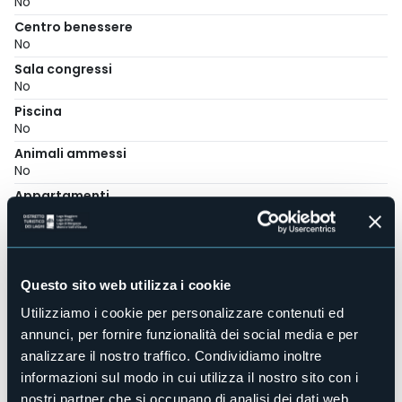
No
Centro benessere
No
Sala congressi
No
Piscina
No
Animali ammessi
No
Appartamenti
1
Posti letto
7
E-mail
Questo sito web utilizza i cookie
mcolombo@horizonluxury.it
Utilizziamo i cookie per personalizzare contenuti ed
Sito web
annunci, per fornire funzionalità dei social media e per
https://horizonluxury.it/
analizzare il nostro traffico. Condividiamo inoltre
Telefono
informazioni sul modo in cui utilizza il nostro sito con i
+39 347 5995795
nostri partner che si occupano di analisi dei dati web,