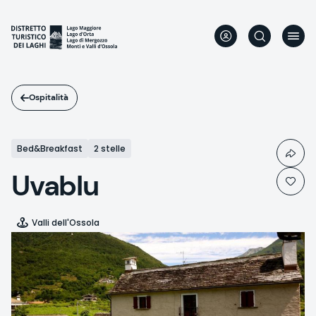
Salta
al
contenuto
principale
Ospitalità
Bed&Breakfast
2 stelle
Uvablu
Valli dell'Ossola