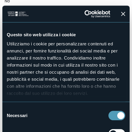
No
Centro benessere
No
Sala congressi
No
Questo sito web utilizza i cookie
Piscina
No
Utilizziamo i cookie per personalizzare contenuti ed
Animali ammessi
annunci, per fornire funzionalità dei social media e per
Sì
analizzare il nostro traffico. Condividiamo inoltre
Camere
informazioni sul modo in cui utilizza il nostro sito con i
2
nostri partner che si occupano di analisi dei dati web,
Posti letto
pubblicità e social media, i quali potrebbero combinarle
4
con altre informazioni che ha fornito loro o che hanno
E-mail
raccolto dal suo utilizzo dei loro servizi.
info@bnbuvablu.com
Sito web
Selezione
http://www.bnbuvablu.com
Necessari
del
Telefono
consenso
+39 340 5459465