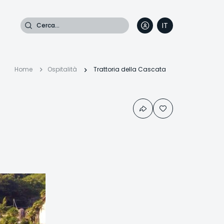
Cerca
IT
DE
EN
FR
Briciole
Home
Ospitalità
Trattoria della Cascata
di
pane