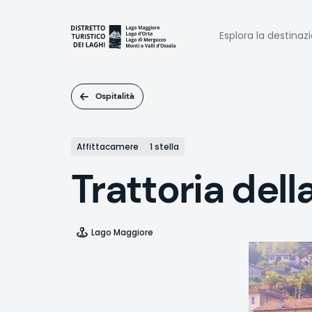
Salta
al
Naviga
contenuto
Esplora la destinaz
principale
princi
Ospitalità
Affittacamere
1 stella
Trattoria del
Lago Maggiore