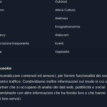
enù
o
Outdoor
amo
Arte & Cultura
econdario
Wellness
Enogastronomia
licy
Webcam
razione trasparente
Eventi
e
Ospitalità
 cookie
rsonalizzare contenuti ed annunci, per fornire funzionalità dei soc
ostro traffico. Condividiamo inoltre informazioni sul modo in cui u
Seguici sui nostri canali social
partner che si occupano di analisi dei dati web, pubblicità e social
aly
combinarle con altre informazioni che ha fornito loro o che hanno
 loro servizi.