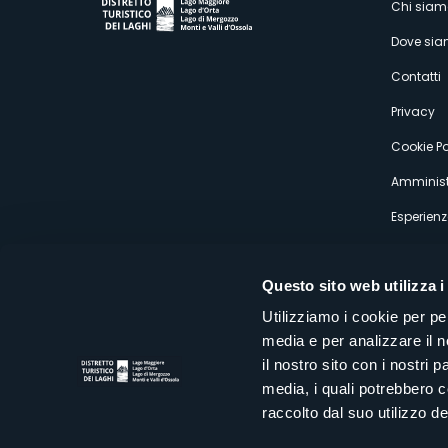
M
Chi siam
Dove si
s
Contatti
Privacy
Cookie Po
Amminist
Esperienz
Questo sito web utilizza i
Utilizziamo i cookie per pe
media e per analizzare il n
Distretto Turistico dei Laghi Scrl
il nostro sito con i nostri 
Sede legale e operativa: Corso Italia 26 - 28838 Stresa VB - It
media, i quali potrebbero 
tel:
+39 0323 30416
infoturismo@distrettolaghi.it
e
distrettolaghi@legalmail.it
raccolto dal suo utilizzo dei
www.distrettolaghi.it