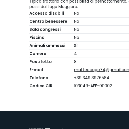
Tipica trattoria con possibilità di pernottamento,
passi dal Lago Maggiore.
Accesso disabili
No
Centro benessere
No
Sala congressi
No
Piscina
No
Animali ammessi
Sì
Camere
4
Posti letto
8
E-mail
matteocogo74@gmail.co
Telefono
+39 349 3976584
Codice CIR
103049-AFF-00002