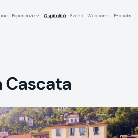
zione
ione
Esperienze
Ospitalità
Eventi
Webcams
E-books
pale
la Cascata