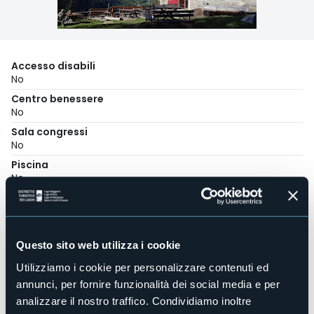
Accesso disabili
No
Centro benessere
No
Sala congressi
No
Piscina
No
Animali ammessi
No
Camere
5
Questo sito web utilizza i cookie
Posti letto
Utilizziamo i cookie per personalizzare contenuti ed
16
annunci, per fornire funzionalità dei social media e per
E-mail
analizzare il nostro traffico. Condividiamo inoltre
rifugioscarteboden@gmail.com