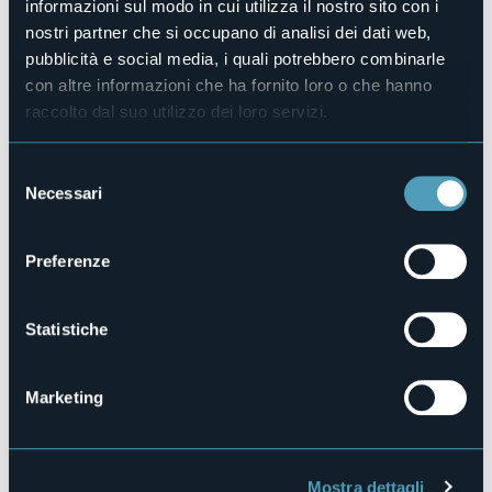
informazioni sul modo in cui utilizza il nostro sito con i
Telefono
nostri partner che si occupano di analisi dei dati web,
+39 393 9338769
pubblicità e social media, i quali potrebbero combinarle
Codice CIR
con altre informazioni che ha fornito loro o che hanno
103039-RIF-00007
raccolto dal suo utilizzo dei loro servizi.
Selezione
Loc. Scarteboden
Necessari
del
28876 - MACUGNAGA (VB)
consenso
Preferenze
Statistiche
Marketing
Apri mappa
Mostra dettagli