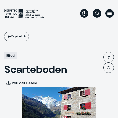
Salta
al
contenuto
principale
Ospitalità
Rifugi
Scarteboden
Valli dell'Ossola