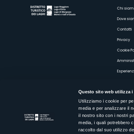
M
Chi siam
Dove si
s
Contatti
Privacy
Cookie Po
Amminist
Esperienz
Questo sito web utilizza i
Utilizziamo i cookie per pe
media e per analizzare il n
Distretto Turistico dei Laghi Scrl
il nostro sito con i nostri 
Sede legale e operativa: Corso Italia 26 - 28838 Stresa VB - It
media, i quali potrebbero 
tel:
+39 0323 30416
infoturismo@distrettolaghi.it
e
distrettolaghi@legalmail.it
raccolto dal suo utilizzo dei