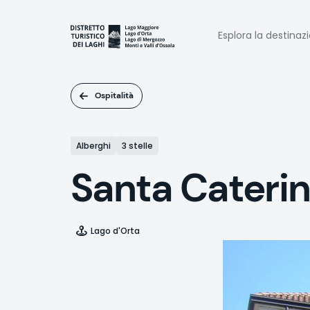
Salta
al
Naviga
contenuto
Esplora la destinaz
principale
princi
Ospitalità
Alberghi
3 stelle
Santa Cateri
Lago d'Orta