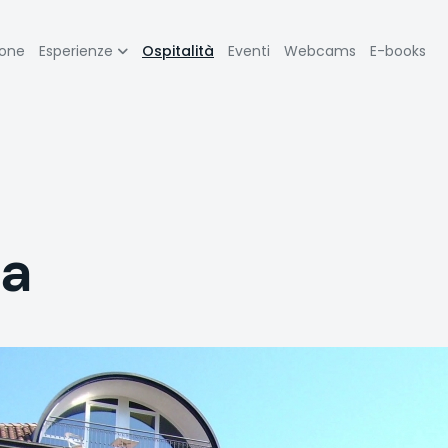
zione
ione
Esperienze
Ospitalità
Eventi
Webcams
E-books
pale
na