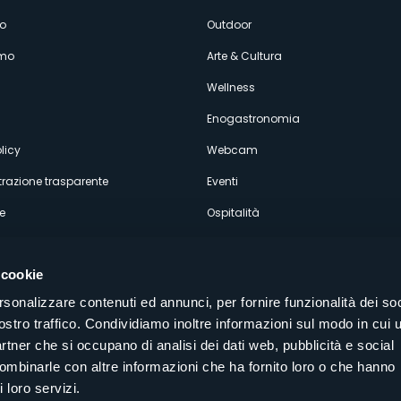
enù
o
Outdoor
amo
Arte & Cultura
econdario
Wellness
Enogastronomia
licy
Webcam
razione trasparente
Eventi
e
Ospitalità
 cookie
rsonalizzare contenuti ed annunci, per fornire funzionalità dei soc
ostro traffico. Condividiamo inoltre informazioni sul modo in cui u
Seguici sui nostri canali social
partner che si occupano di analisi dei dati web, pubblicità e social
aly
combinarle con altre informazioni che ha fornito loro o che hanno
 loro servizi.