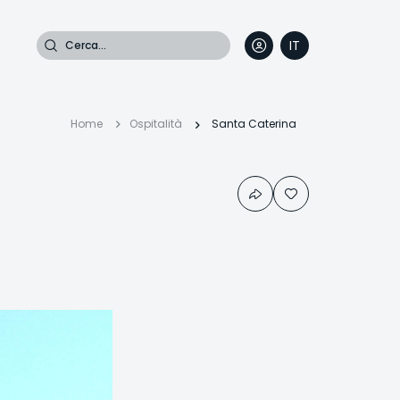
Cerca
IT
DE
EN
FR
Briciole
Home
Ospitalità
Santa Caterina
di
pane