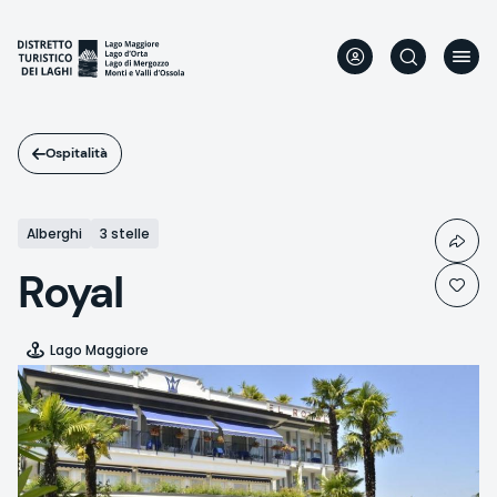
Salta
al
contenuto
principale
Ospitalità
Alberghi
3 stelle
Royal
Lago Maggiore