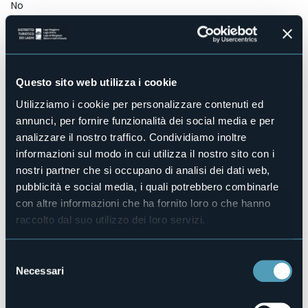
No
Centro benessere
No
Sala congressi
No
Questo sito web utilizza i cookie
Piscina
Sì
Utilizziamo i cookie per personalizzare contenuti ed
annunci, per fornire funzionalità dei social media e per
Animali ammessi
Sì
analizzare il nostro traffico. Condividiamo inoltre
Camere
informazioni sul modo in cui utilizza il nostro sito con i
72
nostri partner che si occupano di analisi dei dati web,
Posti letto
pubblicità e social media, i quali potrebbero combinarle
140
con altre informazioni che ha fornito loro o che hanno
E-mail
raccolto dal suo utilizzo dei loro servizi.
info@hotelroyalstresa.com
Sito web
Selezione
http://www.hotelroyalstresa.com
Necessari
del
Telefono
consenso
+39 0323 32777