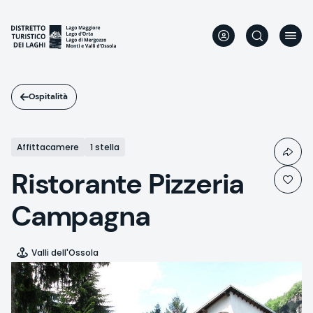
Salta
al
contenuto
principale
Ospitalità
Affittacamere
1 stella
Ristorante Pizzeria
Campagna
Valli dell'Ossola