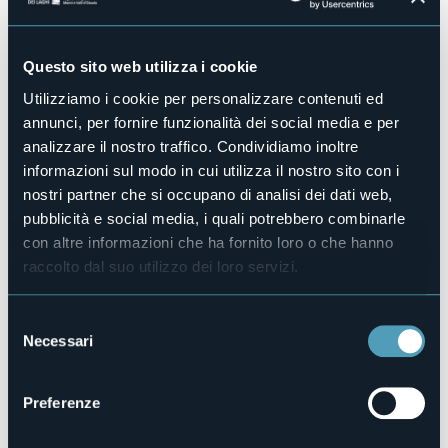
Piscina
No
Questo sito web utilizza i cookie
Animali ammessi
Sì
Utilizziamo i cookie per personalizzare contenuti ed
Camere
annunci, per fornire funzionalità dei social media e per
5
analizzare il nostro traffico. Condividiamo inoltre
Posti letto
informazioni sul modo in cui utilizza il nostro sito con i
10
nostri partner che si occupano di analisi dei dati web,
E-mail
pubblicità e social media, i quali potrebbero combinarle
ristcampagna@gmail.com
con altre informazioni che ha fornito loro o che hanno
Sito web
raccolto dal suo utilizzo dei loro servizi.
https://www.ristorantepizzeriacampagnaverampio.com/
Telefono
Selezione
+39 0324 62199
Necessari
del
Codice CIR
consenso
103006-AFF-00003
Preferenze
Prenota la struttura