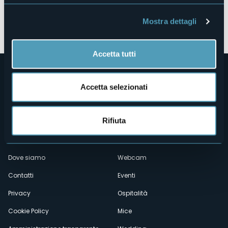
Codice CIR
103017-CIM-00011
Mostra dettagli
Prenota la struttura
Accetta tutti
Accetta selezionati
Rifiuta
Menù
Chi siamo
Enogastronomia
Dove siamo
Webcam
secondario
Contatti
Eventi
Privacy
Ospitalità
Cookie Policy
Mice