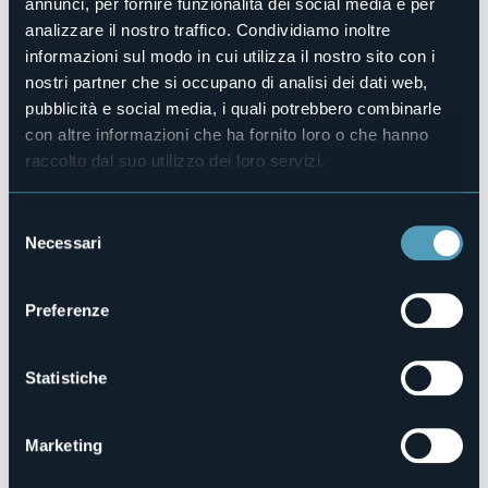
annunci, per fornire funzionalità dei social media e per
Centro benessere
analizzare il nostro traffico. Condividiamo inoltre
No
informazioni sul modo in cui utilizza il nostro sito con i
Sala congressi
nostri partner che si occupano di analisi dei dati web,
No
pubblicità e social media, i quali potrebbero combinarle
Piscina
con altre informazioni che ha fornito loro o che hanno
No
raccolto dal suo utilizzo dei loro servizi.
Animali ammessi
Sì
Selezione
Appartamenti
Necessari
del
5
consenso
Posti letto
12
Preferenze
E-mail
info@cuserina.it
Statistiche
Sito web
http://www.cuserina.it
Telefono
Marketing
+39 0323 70035