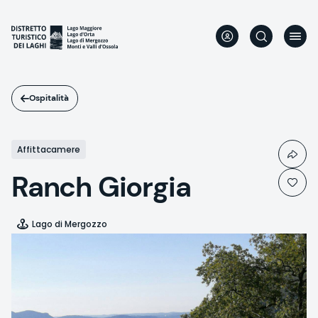
Salta
al
contenuto
principale
Ospitalità
Affittacamere
Ranch Giorgia
Lago di Mergozzo