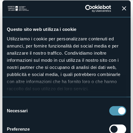
Accesso disabili
No
Centro benessere
Questo sito web utilizza i cookie
No
Utilizziamo i cookie per personalizzare contenuti ed
Sala congressi
No
annunci, per fornire funzionalità dei social media e per
analizzare il nostro traffico. Condividiamo inoltre
Piscina
No
informazioni sul modo in cui utilizza il nostro sito con i
nostri partner che si occupano di analisi dei dati web,
Animali ammessi
No
pubblicità e social media, i quali potrebbero combinarle
con altre informazioni che ha fornito loro o che hanno
Camere
1
raccolto dal suo utilizzo dei loro servizi.
Posti letto
2
Selezione
E-mail
Necessari
del
giorgia09.pm@gmail.com
consenso
Telefono
+39 370 3019338
Preferenze