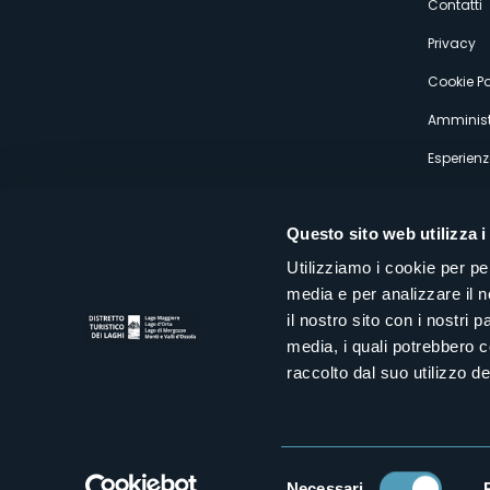
s
Contatti
Privacy
Cookie Po
Amminist
Esperienz
Questo sito web utilizza i
Utilizziamo i cookie per pe
media e per analizzare il n
Distretto Turistico dei Laghi Scrl
il nostro sito con i nostri 
Sede legale e operativa: Corso Italia 26 - 28838 Stresa VB - It
media, i quali potrebbero 
tel:
+39 0323 30416
infoturismo@distrettolaghi.it
e
distrettolaghi@legalmail.it
raccolto dal suo utilizzo dei
www.distrettolaghi.it
P.I. 01648650032
Selezione
Necessari