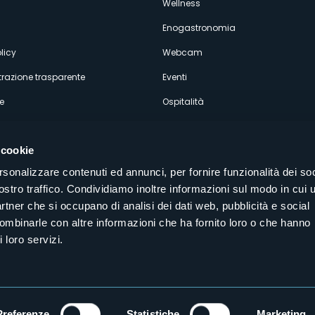
econdario
Wellness
Enogastronomia
licy
Webcam
razione trasparente
Eventi
e
Ospitalità
 cookie
rsonalizzare contenuti ed annunci, per fornire funzionalità dei soc
ostro traffico. Condividiamo inoltre informazioni sul modo in cui u
Seguici sui nostri canali social
partner che si occupano di analisi dei dati web, pubblicità e social
aly
combinarle con altre informazioni che ha fornito loro o che hanno
 loro servizi.
Preferenze
Statistiche
Marketing