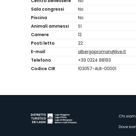
Centro benessere
No
Sala congressi
No
Piscina
No
Animali ammessi
Sì
Camere
12
Posti letto
22
E-mail
albergoproman@live.it
Telefono
+39 0324 88193
Codice CIR
103057-ALB-00001
M
Chi siam
Dove si