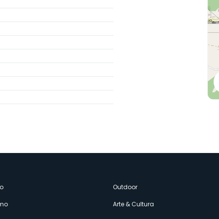
enù
o
Outdoor
amo
Arte & Cultura