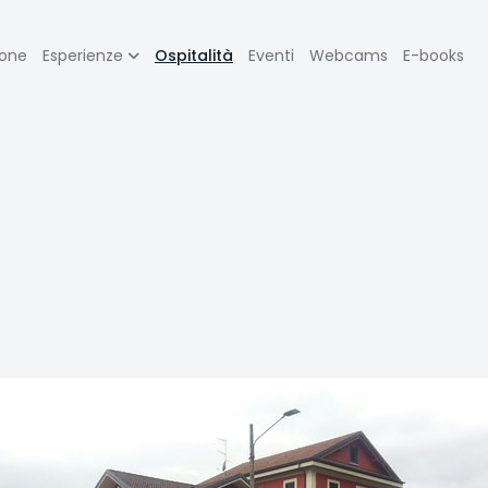
zione
ione
Esperienze
Ospitalità
Eventi
Webcams
E-books
pale