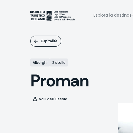
Salta
al
Naviga
contenuto
Esplora la destinaz
principale
princi
Ospitalità
Alberghi
2 stelle
Proman
Valli dell'Ossola