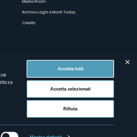
Media Room
Archivio Laghi e Monti Today
Credits
Accetta tutti
ial
tilizza
Accetta selezionati
Rifiuta
Mostra dettagli