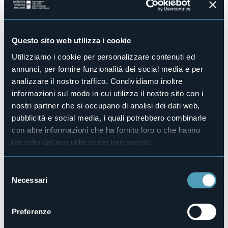
Accesso disabili
No
Centro benessere
No
Questo sito web utilizza i cookie
Sala congressi
Utilizziamo i cookie per personalizzare contenuti ed
No
annunci, per fornire funzionalità dei social media e per
Piscina
analizzare il nostro traffico. Condividiamo inoltre
No
informazioni sul modo in cui utilizza il nostro sito con i
Animali ammessi
nostri partner che si occupano di analisi dei dati web,
Sì
pubblicità e social media, i quali potrebbero combinarle
Camere
5
con altre informazioni che ha fornito loro o che hanno
raccolto dal suo utilizzo dei loro servizi.
Posti letto
24
E-mail
Selezione
rifugiocrosta1751@gmail.com
Necessari
del
Telefono
consenso
+39 338 2693092
Preferenze
Codice CIR
103071-RIF-00002