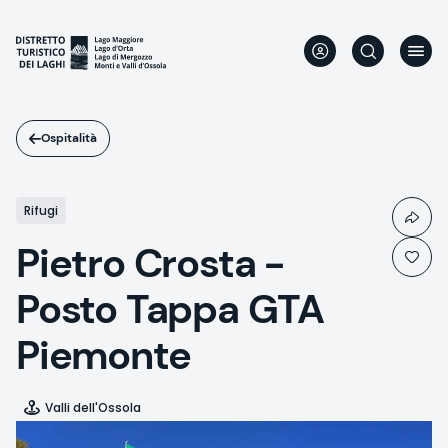
Salta
al
contenuto
principale
Ospitalità
Rifugi
Pietro Crosta -
Posto Tappa GTA
Piemonte
Valli dell'Ossola