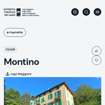
Salta
al
contenuto
principale
Ospitalità
Ostelli
Montino
Lago Maggiore