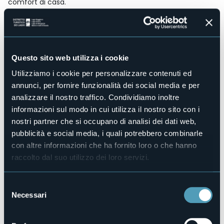
comfort di casa.
Accesso disabili
Sì
Centro benessere
No
Questo sito web utilizza i cookie
Sala congressi
No
Utilizziamo i cookie per personalizzare contenuti ed
Piscina
annunci, per fornire funzionalità dei social media e per
No
analizzare il nostro traffico. Condividiamo inoltre
Animali ammessi
informazioni sul modo in cui utilizza il nostro sito con i
Sì
nostri partner che si occupano di analisi dei dati web,
Appartamenti
pubblicità e social media, i quali potrebbero combinarle
8
con altre informazioni che ha fornito loro o che hanno
Posti letto
raccolto dal suo utilizzo dei loro servizi.
16
E-mail
Selezione
info@montino.life
Necessari
del
Sito web
consenso
https://www.montino.life/