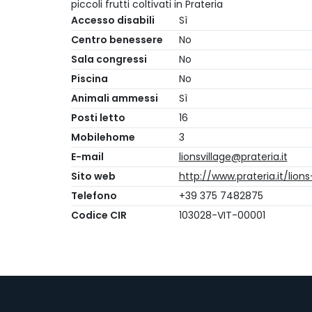
piccoli frutti coltivati in Prateria​
Accesso disabili
Sì
Centro benessere
No
Sala congressi
No
Piscina
No
Animali ammessi
Sì
Posti letto
16
Mobilehome
3
E-mail
lionsvillage@prateria.it
Sito web
http://www.prateria.it/lions
Telefono
+39 375 7482875
Codice CIR
103028-VIT-00001