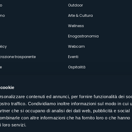
enù
o
Outdoor
amo
Arte & Cultura
econdario
Wellness
Enogastronomia
licy
Webcam
razione trasparente
Eventi
e
Ospitalità
 cookie
rsonalizzare contenuti ed annunci, per fornire funzionalità dei soc
ostro traffico. Condividiamo inoltre informazioni sul modo in cui u
Seguici sui nostri canali social
partner che si occupano di analisi dei dati web, pubblicità e social
aly
combinarle con altre informazioni che ha fornito loro o che hanno
 loro servizi.