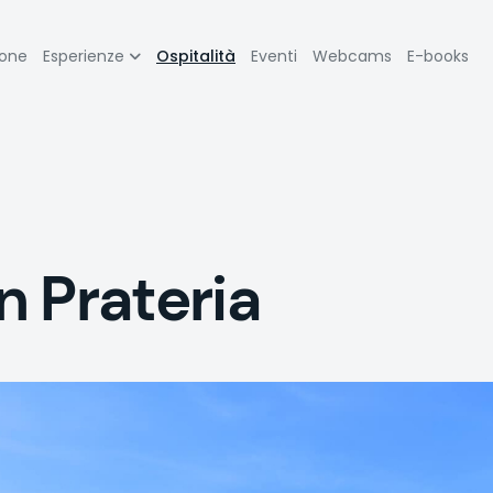
zione
ione
Esperienze
Ospitalità
Eventi
Webcams
E-books
pale
in Prateria