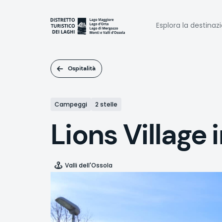
Salta
al
Naviga
contenuto
Esplora la destinaz
principale
princi
Ospitalità
Campeggi
2 stelle
Lions Village 
Valli dell'Ossola