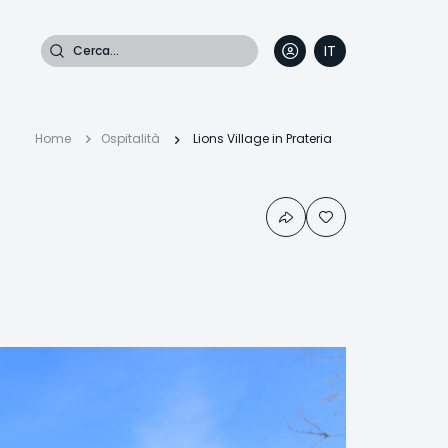
Cerca
IT
DE
EN
FR
Briciole
Home
Ospitalità
Lions Village in Prateria
di
pane