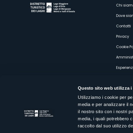
M
Chi siam
Dove si
s
Contatti
Privacy
Cookie Po
Amminist
Esperienz
Questo sito web utilizza i
Utilizziamo i cookie per pe
media e per analizzare il n
Distretto Turistico dei Laghi Scrl
il nostro sito con i nostri 
Sede legale e operativa: Corso Italia 26 - 28838 Stresa VB - It
media, i quali potrebbero 
tel:
+39 0323 30416
infoturismo@distrettolaghi.it
e
distrettolaghi@legalmail.it
raccolto dal suo utilizzo dei
www.distrettolaghi.it