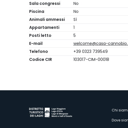
Sala congressi
No
Piscina
No
Animali ammessi
Sì
Appartamenti
1
Posti letto
5
E-mail
welcome@casa-cannobio
Telefono
+39 0323 739549
Codice CIR
103017-CIM-00018
M
Chi siam
Dove si