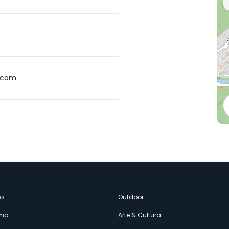
.com
enù
o
Outdoor
amo
Arte & Cultura