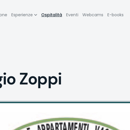
zione
ione
Esperienze
Ospitalità
Eventi
Webcams
E-books
pale
io Zoppi