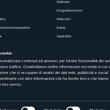
econdario
Wellness
Enogastronomia
licy
Webcam
razione trasparente
Eventi
e
Ospitalità
 cookie
rsonalizzare contenuti ed annunci, per fornire funzionalità dei soc
ostro traffico. Condividiamo inoltre informazioni sul modo in cui u
Seguici sui nostri canali social
partner che si occupano di analisi dei dati web, pubblicità e social
aly
combinarle con altre informazioni che ha fornito loro o che hanno
 loro servizi.