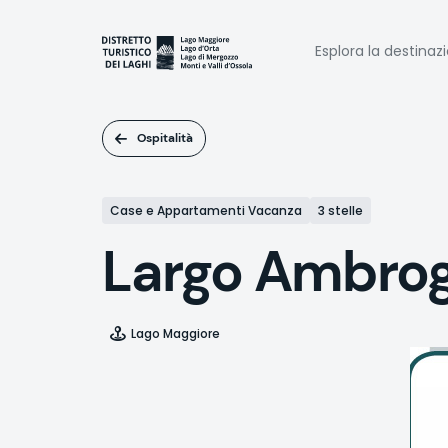
Salta
al
Naviga
contenuto
Esplora la destinaz
principale
princi
Ospitalità
Case e Appartamenti Vacanza
3 stelle
Largo Ambrog
Lago Maggiore