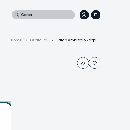
Cerca
IT
DE
EN
FR
Briciole
Home
Ospitalità
Largo Ambrogio Zoppi
di
pane