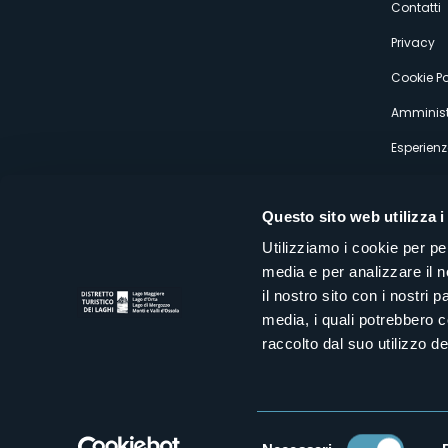
s
Contatti
Privacy
Cookie Po
Amminist
Esperienz
Questo sito web utilizza i
Utilizziamo i cookie per pe
media e per analizzare il n
Distretto Turistico dei Laghi Scrl
il nostro sito con i nostri 
Sede legale e operativa: Corso Italia 26 - 28838 Stresa VB - It
media, i quali potrebbero 
tel:
+39 0323 30416
infoturismo@distrettolaghi.it
e
distrettolaghi@legalmail.it
raccolto dal suo utilizzo dei
www.distrettolaghi.it
P.I. 01648650032
Selezione