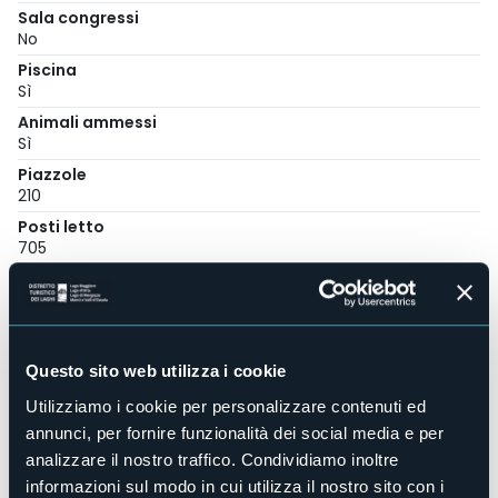
Sala congressi
No
Piscina
Sì
Animali ammessi
Sì
Piazzole
210
Posti letto
705
Mobilehome
14
E-mail
info@campinglagoazzurro.it
Questo sito web utilizza i cookie
Sito web
http://www.campinglagoazzurro.it
Utilizziamo i cookie per personalizzare contenuti ed
annunci, per fornire funzionalità dei social media e per
Telefono
+39 0322 497197 / +39 335 5447599
analizzare il nostro traffico. Condividiamo inoltre
informazioni sul modo in cui utilizza il nostro sito con i
Codice CIR