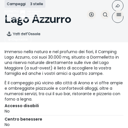
Salta
Campeggi
3 stelle
al
contenuto
Lago Azzurro
principale
Valli dell'Ossola
Ospitalità
Immerso nella natura e nel profumo dei fiori, il Camping
Lago Azzurro, coi suoi 30.000 mq, situato a Dormelletto in
una riserva naturale direttamente sulle rive del Lago
Maggiore (a sud-ovest) è lieto di accogliere la vostra
famiglia ed anche i vostri amici a quattro zampe.
È il campeggio più vicino alla città di Arona e vi offre ampie
e ombreggiate piazzuole e confortevoli alloggi, oltre a
numerosi servizi, tra cui il suo bar, ristorante e pizzeria con
forno a legna.
Accesso disabili
No
Centro benessere
No