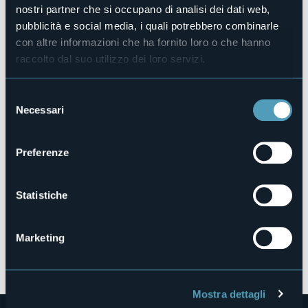
003062-CAM-00003
nostri partner che si occupano di analisi dei dati web,
pubblicità e social media, i quali potrebbero combinarle
Prenota la struttura
con altre informazioni che ha fornito loro o che hanno
raccolto dal suo utilizzo dei loro servizi.
Via Enrico Fermi, 2
Selezione
28040 - DORMELLETTO (NO)
Necessari
del
consenso
Preferenze
Statistiche
Marketing
Apri mappa
Mostra dettagli