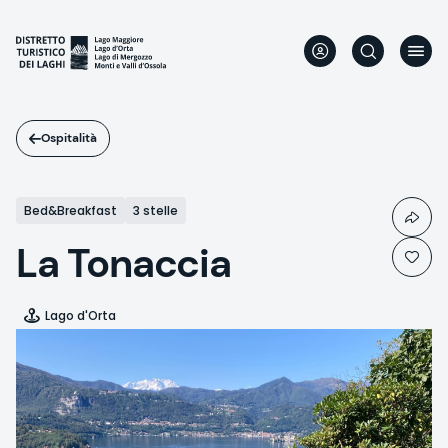
Salta
al
contenuto
principale
Ospitalità
Bed&Breakfast
3 stelle
La Tonaccia
Lago d'Orta