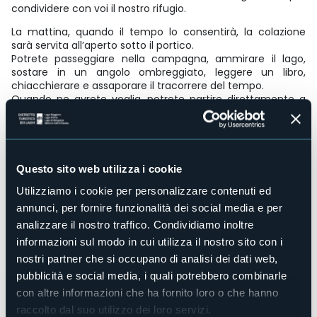
condividere con voi il nostro rifugio.
La mattina, quando il tempo lo consentirà, la colazione
sarà servita all’aperto sotto il portico.
Potrete passeggiare nella campagna, ammirare il lago,
sostare in un angolo ombreggiato, leggere un libro,
chiacchierare e assaporare il tracorrere del tempo.
Quando ne avrete voglia, potrete partire direttamente a
piedi o in bicicletta per esplorare la riviera di Orta, al di fuori
degli itinerari stradali più battuti.
I colori del tramonto sempre diversi e le luci riflesse sul lago
Questo sito web utilizza i cookie
buio vi faranno da compagnia prima del vostro riposo.
Utilizziamo i cookie per personalizzare contenuti ed
Accesso disabili
No
annunci, per fornire funzionalità dei social media e per
analizzare il nostro traffico. Condividiamo inoltre
Centro benessere
No
informazioni sul modo in cui utilizza il nostro sito con i
Sala congressi
nostri partner che si occupano di analisi dei dati web,
No
pubblicità e social media, i quali potrebbero combinarle
Piscina
con altre informazioni che ha fornito loro o che hanno
No
raccolto dal suo utilizzo dei loro servizi.