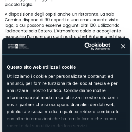
piccola taglia.
A disposizione degli ospiti anche un ristorante. La sala
Camino dispone di 90 coperti e una emozionante vista
lago, a cui possono esserne aggiunti altri 120, utilizzando
l’adiacente sala Botero. L’Atmosfera calda e accogliente
rispecchia l’amore con cui il nostro chef Antonino ed il suo
Staff preparano i piatti della cucina del nostro splendido
territorio, Italiana e Internazionale. Menù personalizzati per
ogni tipo di occasione.
Accesso disabili
Sì
Questo sito web utilizza i cookie
Centro benessere
Utilizziamo i cookie per personalizzare contenuti ed
No
annunci, per fornire funzionalità dei social media e per
Sala congressi
analizzare il nostro traffico. Condividiamo inoltre
Sì
informazioni sul modo in cui utilizza il nostro sito con i
Piscina
nostri partner che si occupano di analisi dei dati web,
No
pubblicità e social media, i quali potrebbero combinarle
Animali ammessi
con altre informazioni che ha fornito loro o che hanno
No
raccolto dal suo utilizzo dei loro servizi.
Camere