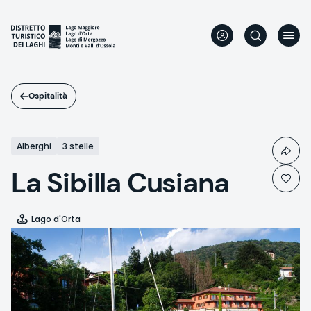
Salta
al
contenuto
principale
Ospitalità
Alberghi
3 stelle
La Sibilla Cusiana
Lago d'Orta