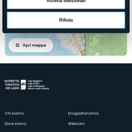
Accetta selezionati
Rifiuta
Apri mappa
Menù
Chi siamo
Enogastronomia
Dove siamo
Webcam
secondario