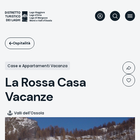
Salta
al
contenuto
principale
Ospitalità
Case e Appartamenti Vacanza
La Rossa Casa
Vacanze
Valli dell'Ossola