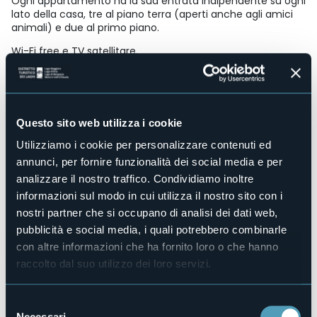
Ogni appartamento ha la sua entrata indipendente su ogni
lato della casa, tre al piano terra (aperti anche agli amici
animali) e due al primo piano.
Wi-Fi free e TV satellitare.
Accesso disabili
Sì
Centro benessere
No
Questo sito web utilizza i cookie
Sala congressi
Utilizziamo i cookie per personalizzare contenuti ed
No
annunci, per fornire funzionalità dei social media e per
Piscina
analizzare il nostro traffico. Condividiamo inoltre
No
informazioni sul modo in cui utilizza il nostro sito con i
Animali ammessi
nostri partner che si occupano di analisi dei dati web,
Sì
pubblicità e social media, i quali potrebbero combinarle
Appartamenti
6
con altre informazioni che ha fornito loro o che hanno
raccolto dal suo utilizzo dei loro servizi.
Posti letto
27
E-mail
Selezione
info@casavacanzelarossa.it
Necessari