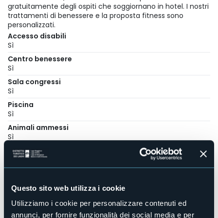
gratuitamente degli ospiti che soggiornano in hotel. I nostri
trattamenti di benessere e la proposta fitness sono
personalizzati.
Accesso disabili
Sì
Centro benessere
Sì
Sala congressi
Sì
Piscina
Sì
Animali ammessi
Sì
Camere
120
Posti letto
237
Questo sito web utilizza i cookie
E-mail
Utilizziamo i cookie per personalizzare contenuti ed
info@hlapalma.it
annunci, per fornire funzionalità dei social media e per