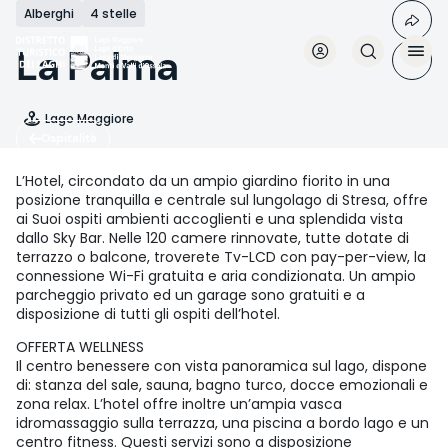
Salta
Alberghi
4 stelle
al
contenuto
La Palma
principale
Lago Maggiore
Ospitalità
L’Hotel, circondato da un ampio giardino fiorito in una
posizione tranquilla e centrale sul lungolago di Stresa, offre
ai Suoi ospiti ambienti accoglienti e una splendida vista
dallo Sky Bar. Nelle 120 camere rinnovate, tutte dotate di
terrazzo o balcone, troverete Tv-LCD con pay-per-view, la
connessione Wi-Fi gratuita e aria condizionata. Un ampio
parcheggio privato ed un garage sono gratuiti e a
disposizione di tutti gli ospiti dell’hotel.
OFFERTA WELLNESS
Il centro benessere con vista panoramica sul lago, dispone
di: stanza del sale, sauna, bagno turco, docce emozionali e
zona relax. L’hotel offre inoltre un’ampia vasca
idromassaggio sulla terrazza, una piscina a bordo lago e un
centro fitness. Questi servizi sono a disposizione