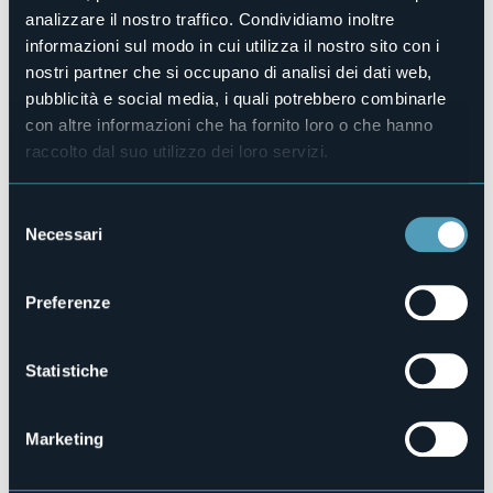
Sito web
analizzare il nostro traffico. Condividiamo inoltre
http://www.hlapalma.it
informazioni sul modo in cui utilizza il nostro sito con i
Telefono
nostri partner che si occupano di analisi dei dati web,
+39 0323 32401
pubblicità e social media, i quali potrebbero combinarle
Codice CIR
103064-ALB-00032
con altre informazioni che ha fornito loro o che hanno
raccolto dal suo utilizzo dei loro servizi.
Prenota la struttura
Selezione
Necessari
del
consenso
Corso Umberto I, 33
28838 - STRESA (VB)
Preferenze
Statistiche
Marketing