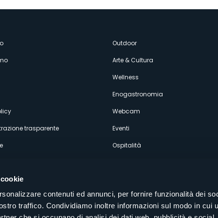
enù
o
Outdoor
amo
Arte & Cultura
econdario
Wellness
Enogastronomia
licy
Webcam
razione trasparente
Eventi
e
Ospitalità
 cookie
rsonalizzare contenuti ed annunci, per fornire funzionalità dei soc
ostro traffico. Condividiamo inoltre informazioni sul modo in cui u
Seguici sui nostri canali social
partner che si occupano di analisi dei dati web, pubblicità e social