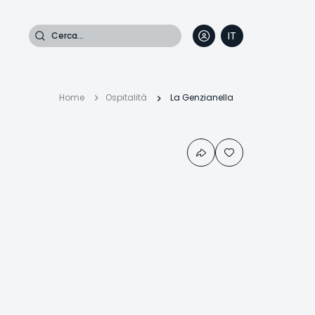
Cerca
IT
DE
EN
FR
Briciole
Home
Ospitalità
La Genzianella
di
pane