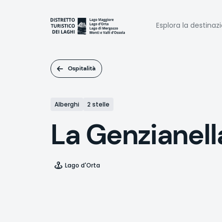
Salta
al
Naviga
contenuto
Esplora la destinaz
principale
princi
Ospitalità
Alberghi
2 stelle
La Genzianell
Lago d'Orta