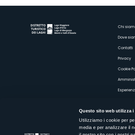
M
Chi siam
Dove si
s
Contatti
Privacy
Cookie Po
Amminist
Esperienz
Questo sito web utilizza i
Utilizziamo i cookie per pe
media e per analizzare il n
Distretto Turistico dei Laghi Scrl
il nostro sito con i nostri 