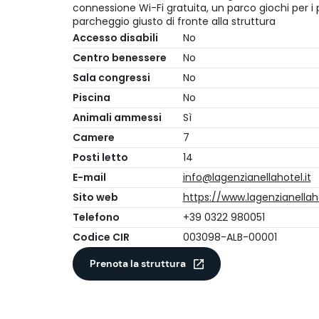
connessione Wi-Fi gratuita, un parco giochi per i
parcheggio giusto di fronte alla struttura
Accesso disabili
No
Centro benessere
No
Sala congressi
No
Piscina
No
Animali ammessi
Sì
Camere
7
Posti letto
14
E-mail
info@lagenzianellahotel.it
Sito web
https://www.lagenzianellaho
Telefono
+39 0322 980051
Codice CIR
003098-ALB-00001
Prenota la struttura