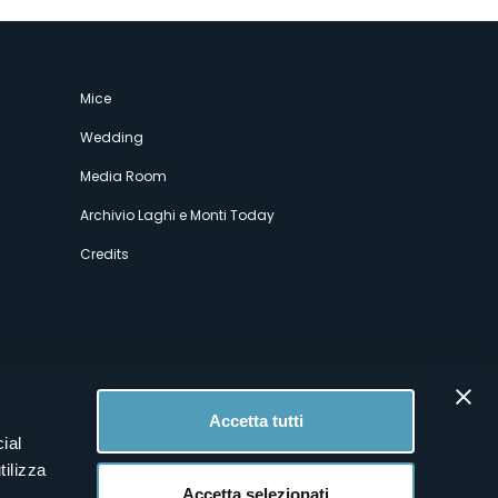
Mice
Wedding
Media Room
Archivio Laghi e Monti Today
Credits
Accetta tutti
ial
tilizza
Accetta selezionati