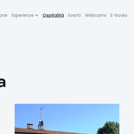
zione
ione
Esperienze
Ospitalità
Eventi
Webcams
E-books
pale
a