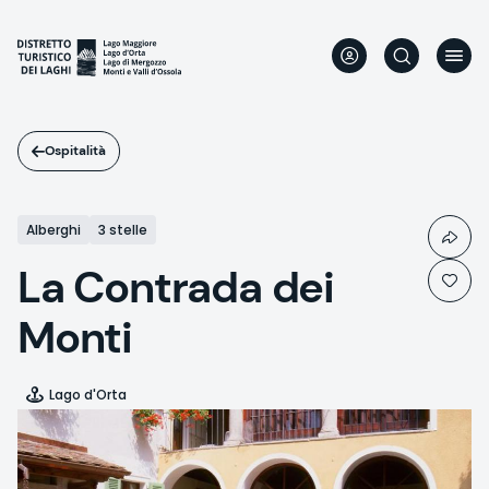
Salta
al
contenuto
principale
Ospitalità
Alberghi
3 stelle
La Contrada dei
Monti
Lago d'Orta