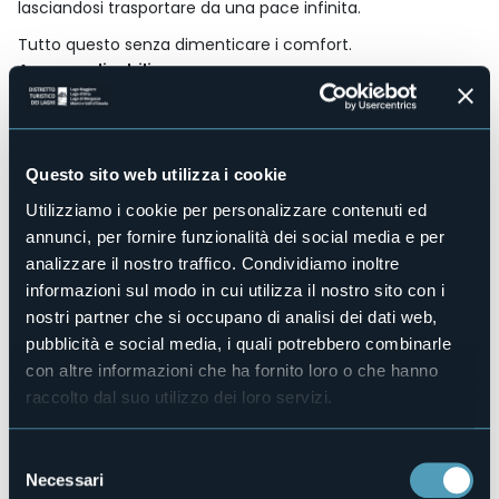
lasciandosi trasportare da una pace infinita.
Tutto questo senza dimenticare i comfort.
Accesso disabili
Sì
Centro benessere
No
Sala congressi
Questo sito web utilizza i cookie
No
Utilizziamo i cookie per personalizzare contenuti ed
Piscina
annunci, per fornire funzionalità dei social media e per
No
analizzare il nostro traffico. Condividiamo inoltre
Animali ammessi
informazioni sul modo in cui utilizza il nostro sito con i
No
nostri partner che si occupano di analisi dei dati web,
Camere
pubblicità e social media, i quali potrebbero combinarle
17
con altre informazioni che ha fornito loro o che hanno
Posti letto
raccolto dal suo utilizzo dei loro servizi.
25
E-mail
info@lacontradadeimonti.it
Selezione
Necessari
del
Sito web