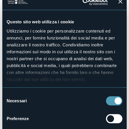
No
Centro benessere
No
Questo sito web utilizza i cookie
Sala congressi
No
Utilizziamo i cookie per personalizzare contenuti ed
annunci, per fornire funzionalità dei social media e per
Piscina
No
analizzare il nostro traffico. Condividiamo inoltre
informazioni sul modo in cui utilizza il nostro sito con i
Animali ammessi
No
nostri partner che si occupano di analisi dei dati web,
pubblicità e social media, i quali potrebbero combinarle
Camere
1
con altre informazioni che ha fornito loro o che hanno
Posti letto
raccolto dal suo utilizzo dei loro servizi.
1
E-mail
Selezione
chiarabrusa@hotmail.com
Necessari
del
Telefono
consenso
+39 347 0454835
Preferenze
Codice CIR
103051-BEB-00003