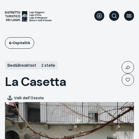
Salta
al
contenuto
principale
Ospitalità
Bed&Breakfast
2 stelle
La Casetta
Valli dell'Ossola