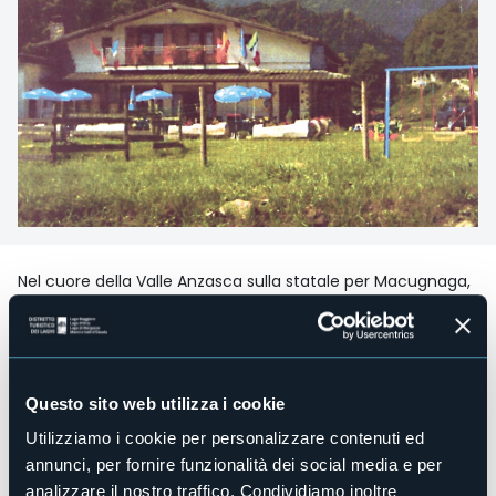
Nel cuore della Valle Anzasca sulla statale per Macugnaga,
la perla del Monte Rosa, in uno scenario di tranquillità a
contatto con la natura.
Accesso disabili
No
Centro benessere
Questo sito web utilizza i cookie
No
Utilizziamo i cookie per personalizzare contenuti ed
Sala congressi
annunci, per fornire funzionalità dei social media e per
No
analizzare il nostro traffico. Condividiamo inoltre