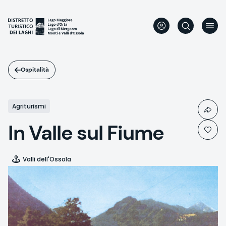
Salta
al
contenuto
principale
Ospitalità
Agriturismi
In Valle sul Fiume
Valli dell'Ossola