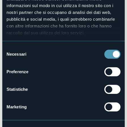
Piscina
informazioni sul modo in cui utilizza il nostro sito con i
No
nostri partner che si occupano di analisi dei dati web,
Animali ammessi
pubblicità e social media, i quali potrebbero combinarle
No
con altre informazioni che ha fornito loro o che hanno
Piazzole
raccolto dal suo utilizzo dei loro servizi.
3
Camere
3
Selezione
Necessari
Posti letto
del
6
consenso
E-mail
Preferenze
alessandro.angela@libero.it
Sito web
http://www.invallesulfiume.it
Statistiche
Telefono
0324 81276 - 347 8731873
Marketing
Codice CIR
103014-AGR-00001
Prenota la struttura