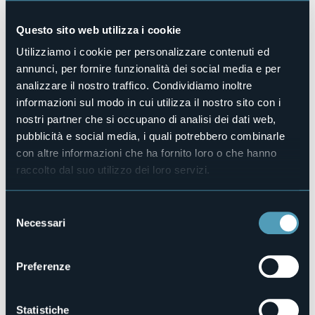
Accesso disabili
No
Questo sito web utilizza i cookie
Centro benessere
Utilizziamo i cookie per personalizzare contenuti ed
No
annunci, per fornire funzionalità dei social media e per
Sala congressi
analizzare il nostro traffico. Condividiamo inoltre
No
informazioni sul modo in cui utilizza il nostro sito con i
Piscina
nostri partner che si occupano di analisi dei dati web,
No
pubblicità e social media, i quali potrebbero combinarle
Animali ammessi
con altre informazioni che ha fornito loro o che hanno
No
raccolto dal suo utilizzo dei loro servizi.
Camere
7
Selezione
Posti letto
Necessari
del
15
consenso
Codice CIR
103049-ALB-00001
Preferenze
Statistiche