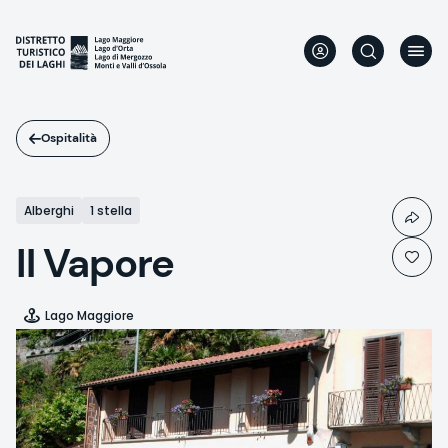
Salta
al
contenuto
principale
Ospitalità
Alberghi
1 stella
Il Vapore
Lago Maggiore