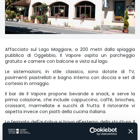
Affacciato sul Lago Maggiore, a 200 metri dalla spiaggia
pubblica di Oggebbio, Il Vapore ospita un parcheggio
gratuito e camere con balcone e vista sul lago.
Le sistemazioni, in stile classico, sono dotate di TV,
pavimenti piastrellati e bagno interno con doccia e set di
cortesia in omaggio.
Il bar de Il Vapore propone bevande e snack, e serve la
prima colazione, che include cappuccino, caffè, brioches,
croissant, marmellate e succhi di frutta. Il ristorante vi
aspetta invece con piatti della cucina italiana.
La fermata dell'autobus si trova all'esterno della struttura. Il
Vapore dista 20 km dalla stazione ferroviaria di Verbania,
che offre collegamenti con Milano, e 10 minuti di auto dai
traghetti per Locarno e Arona.