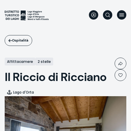
Salta
al
contenuto
principale
Ospitalità
Affittacamere
2 stelle
Il Riccio di Ricciano
Lago d'Orta