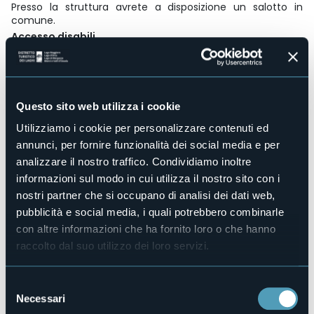
Presso la struttura avrete a disposizione un salotto in
comune.
Accesso disabili
No
Centro benessere
No
Sala congressi
Questo sito web utilizza i cookie
No
Utilizziamo i cookie per personalizzare contenuti ed
Piscina
annunci, per fornire funzionalità dei social media e per
No
analizzare il nostro traffico. Condividiamo inoltre
Animali ammessi
informazioni sul modo in cui utilizza il nostro sito con i
Sì
nostri partner che si occupano di analisi dei dati web,
Camere
pubblicità e social media, i quali potrebbero combinarle
5
con altre informazioni che ha fornito loro o che hanno
Posti letto
raccolto dal suo utilizzo dei loro servizi.
10
E-mail
ilricciodiricciano@virgilio.it
Selezione
Necessari
Sito web
del
http://www.ilricciodiricciano.it