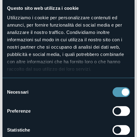
No
Questo sito web utilizza i cookie
Camere
2
Utilizziamo i cookie per personalizzare contenuti ed
annunci, per fornire funzionalità dei social media e per
Posti letto
4
analizzare il nostro traffico. Condividiamo inoltre
E-mail
informazioni sul modo in cui utilizza il nostro sito con i
info@lookonlake.com
nostri partner che si occupano di analisi dei dati web,
Sito web
pubblicità e social media, i quali potrebbero combinarle
https://www.lookonlake.com/
con altre informazioni che ha fornito loro o che hanno
Telefono
raccolto dal suo utilizzo dei loro servizi.
+39 340 7263971
Codice CIR
Selezione
003084-AFF-00005
Necessari
del
Prenota la struttura
consenso
Preferenze
Via alla Fontana, 16
Statistiche
28040 - Lesa (NO)