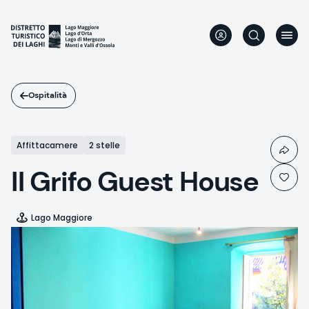
Salta
al
contenuto
principale
Ospitalità
Affittacamere
2 stelle
Il Grifo Guest House
Lago Maggiore