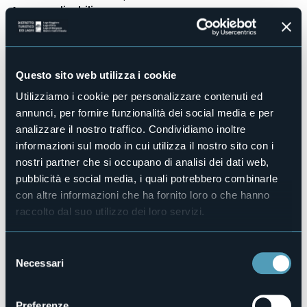
Accesso disabili
No
Centro benessere
No
Sala congressi
Questo sito web utilizza i cookie
No
Utilizziamo i cookie per personalizzare contenuti ed
Piscina
annunci, per fornire funzionalità dei social media e per
No
analizzare il nostro traffico. Condividiamo inoltre
Animali ammessi
informazioni sul modo in cui utilizza il nostro sito con i
No
nostri partner che si occupano di analisi dei dati web,
Camere
pubblicità e social media, i quali potrebbero combinarle
2
con altre informazioni che ha fornito loro o che hanno
Posti letto
raccolto dal suo utilizzo dei loro servizi.
6
E-mail
ilgattostanco@gmail.com
Selezione
Necessari
del
Sito web
http://www.ilgattostanco.it
consenso
Telefono
Preferenze