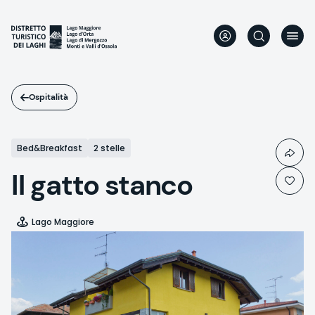
Salta
al
contenuto
principale
Ospitalità
Bed&Breakfast
2 stelle
Il gatto stanco
Lago Maggiore