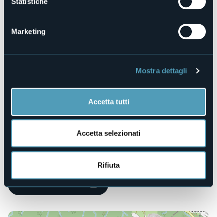
Statistiche
No
Animali ammessi
Sì
Marketing
Camere
2
Posti letto
Mostra dettagli
8
E-mail
alpebarchetto@gmail.com
Accetta tutti
Sito web
http://www.agriturismobarchetto.com
Accetta selezionati
Telefono
+39 347 9475771
Codice CIR
Rifiuta
103040-AGR-00002
Prenota la struttura