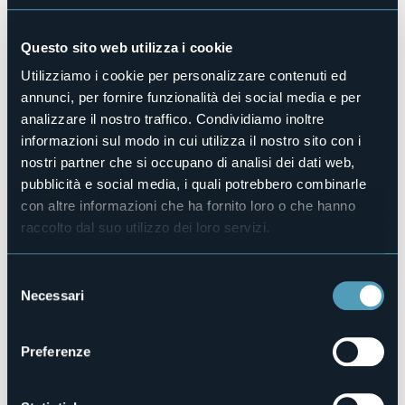
Dalle finestre, la vista panoramica sui boschi e sulle
maestose montagne crea un'atmosfera di silenzio unico,
offrendo un'esperienza di armonia e integrazione con
Questo sito web utilizza i cookie
l'ambiente circostante.
Utilizziamo i cookie per personalizzare contenuti ed
Lontano dal rumore, dallo smog e dallo stress delle città, Il
annunci, per fornire funzionalità dei social media e per
Barchetto diventa un rifugio dove potersi distaccare e
analizzare il nostro traffico. Condividiamo inoltre
godere della tranquillità della natura.
informazioni sul modo in cui utilizza il nostro sito con i
La colazione è un momento speciale:
nostri partner che si occupano di analisi dei dati web,
pubblicità e social media, i quali potrebbero combinarle
un servizio accurato che include torte e dolci fatti in casa,
latte e yogurt provenienti da caseifici locali.
con altre informazioni che ha fornito loro o che hanno
raccolto dal suo utilizzo dei loro servizi.
Ingredienti freschi e genuini per iniziare al meglio la
giornata.
Accesso disabili
Selezione
No
Necessari
del
Centro benessere
consenso
No
Preferenze
Sala congressi
No
Piscina