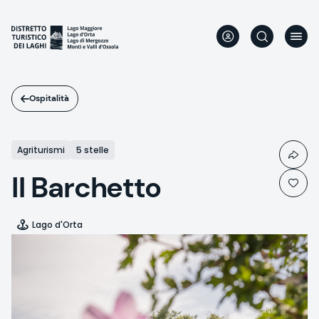
Salta
al
contenuto
principale
Ospitalità
Agriturismi
5 stelle
Il Barchetto
Lago d'Orta