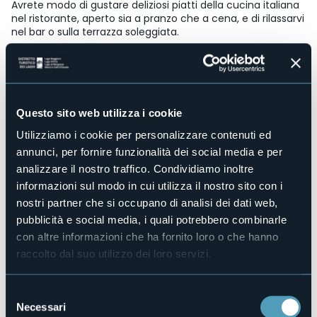
Avrete modo di gustare deliziosi piatti della cucina italiana
nel ristorante, aperto sia a pranzo che a cena, e di rilassarvi
nel bar o sulla terrazza soleggiata.
Accesso disabili
Sì
Centro benessere
No
Questo sito web utilizza i cookie
Sala congressi
No
Utilizziamo i cookie per personalizzare contenuti ed
Piscina
annunci, per fornire funzionalità dei social media e per
No
analizzare il nostro traffico. Condividiamo inoltre
Animali ammessi
informazioni sul modo in cui utilizza il nostro sito con i
Sì
nostri partner che si occupano di analisi dei dati web,
Camere
pubblicità e social media, i quali potrebbero combinarle
8
con altre informazioni che ha fornito loro o che hanno
Posti letto
raccolto dal suo utilizzo dei loro servizi.
14
E-mail
Selezione
info@residencefiori.it
Necessari
del
Sito web