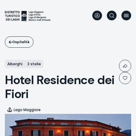
Salta
al
contenuto
principale
Ospitalità
Alberghi
3 stelle
Hotel Residence dei
Fiori
Lago Maggiore