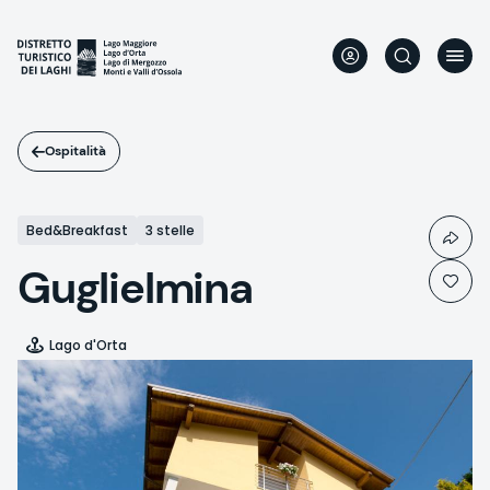
Salta
al
contenuto
principale
Ospitalità
Bed&Breakfast
3 stelle
Guglielmina
Lago d'Orta