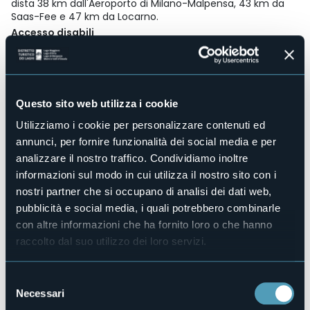
dista 38 km dall'Aeroporto di Milano-Malpensa, 43 km da
Saas-Fee e 47 km da Locarno.
Accesso disabili
No
Centro benessere
No
Sala congressi
Questo sito web utilizza i cookie
No
Utilizziamo i cookie per personalizzare contenuti ed
Piscina
annunci, per fornire funzionalità dei social media e per
No
analizzare il nostro traffico. Condividiamo inoltre
Animali ammessi
informazioni sul modo in cui utilizza il nostro sito con i
No
nostri partner che si occupano di analisi dei dati web,
Camere
3
pubblicità e social media, i quali potrebbero combinarle
con altre informazioni che ha fornito loro o che hanno
Posti letto
3
raccolto dal suo utilizzo dei loro servizi.
E-mail
info@bbguglielmina.it
Selezione
Sito web
Necessari
del
http://www.bbguglielmina.it