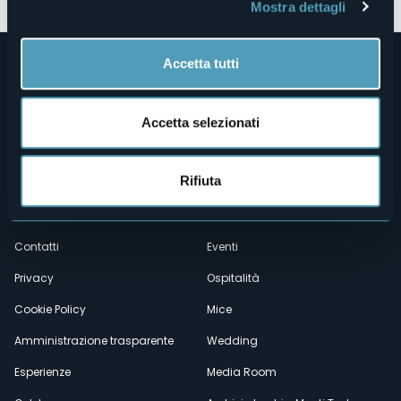
Mostra dettagli
Accetta tutti
Accetta selezionati
Menù
Rifiuta
Chi siamo
Enogastronomia
Dove siamo
Webcam
secondario
Contatti
Eventi
Privacy
Ospitalità
Cookie Policy
Mice
Amministrazione trasparente
Wedding
Esperienze
Media Room