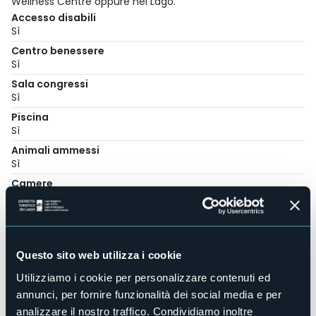
Wellness Centre oppure nel Lago.
Accesso disabili
Sì
Centro benessere
Sì
Sala congressi
Sì
Piscina
Sì
Animali ammessi
Sì
Camere
105
Posti letto
213
E-mail
Questo sito web utilizza i cookie
info@grandhotelmajestic.it
Utilizziamo i cookie per personalizzare contenuti ed
Sito web
annunci, per fornire funzionalità dei social media e per
http://www.grandhotelmajestic.it
analizzare il nostro traffico. Condividiamo inoltre