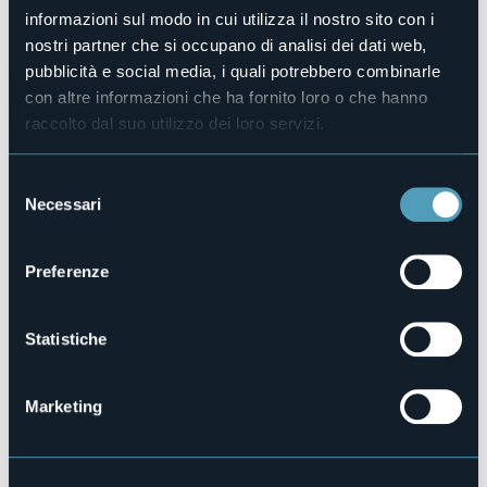
Telefono
informazioni sul modo in cui utilizza il nostro sito con i
+39 0323 509711
nostri partner che si occupano di analisi dei dati web,
Codice CIR
103072-ALB-00018
pubblicità e social media, i quali potrebbero combinarle
con altre informazioni che ha fornito loro o che hanno
Prenota la struttura
raccolto dal suo utilizzo dei loro servizi.
Selezione
Necessari
via Vittorio Veneto 32
del
28922 - loc. Pallanza (VB)
consenso
Preferenze
Statistiche
Marketing
Apri mappa