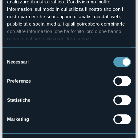
analizzare il nostro traffico. Condividiamo inoltre
Telefono
informazioni sul modo in cui utilizza il nostro sito con i
+39 0323 922201 / +39 0323 913813
nostri partner che si occupano di analisi dei dati web,
Codice CIR
pubblicità e social media, i quali potrebbero combinarle
103008-ALB-00016
con altre informazioni che ha fornito loro o che hanno
raccolto dal suo utilizzo dei loro servizi.
Prenota la struttura
Selezione
Necessari
del
Corso Garibaldi, 20
consenso
28831 - Baveno (VB)
Preferenze
Statistiche
Marketing
Apri mappa