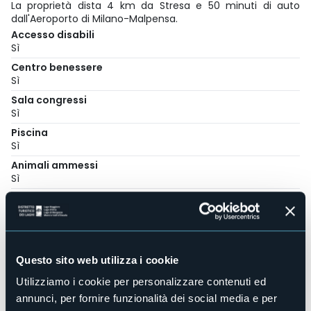
La proprietà dista 4 km da Stresa e 50 minuti di auto
dall'Aeroporto di Milano-Malpensa.
Accesso disabili
Sì
Centro benessere
Sì
Sala congressi
Sì
Piscina
Sì
Animali ammessi
Sì
Camere
369
Posti letto
715
Questo sito web utilizza i cookie
E-mail
info@grandhoteldino.com
Utilizziamo i cookie per personalizzare contenuti ed
Sito web
annunci, per fornire funzionalità dei social media e per
https://zaccherahotels.com/