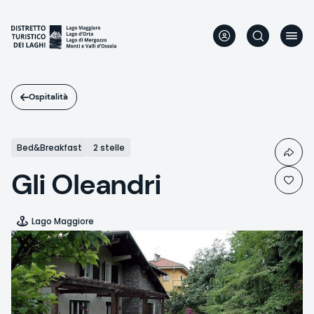
Salta
al
contenuto
principale
Ospitalità
Bed&Breakfast
2 stelle
Gli Oleandri
Lago Maggiore