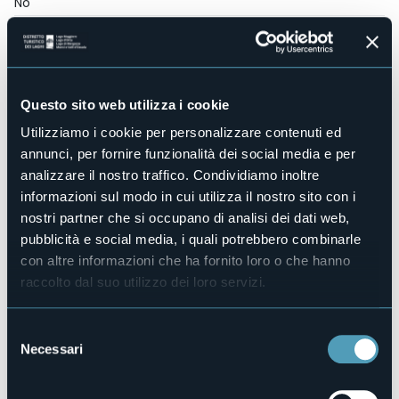
No
Centro benessere
No
Sala congressi
No
Questo sito web utilizza i cookie
Piscina
No
Utilizziamo i cookie per personalizzare contenuti ed
Animali ammessi
annunci, per fornire funzionalità dei social media e per
No
analizzare il nostro traffico. Condividiamo inoltre
Camere
informazioni sul modo in cui utilizza il nostro sito con i
2
nostri partner che si occupano di analisi dei dati web,
Posti letto
pubblicità e social media, i quali potrebbero combinarle
6
con altre informazioni che ha fornito loro o che hanno
E-mail
raccolto dal suo utilizzo dei loro servizi.
info@stresa-bb.com
Sito web
Selezione
http://www.stresa-bb.com
Necessari
del
Telefono
consenso
+39 0323 33059 / +39 320 0789788