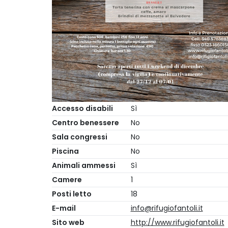
Accesso disabili
Sì
Centro benessere
No
Sala congressi
No
Piscina
No
Animali ammessi
Sì
Camere
1
Posti letto
18
E-mail
info@rifugiofantoli.it
Sito web
http://www.rifugiofantoli.it