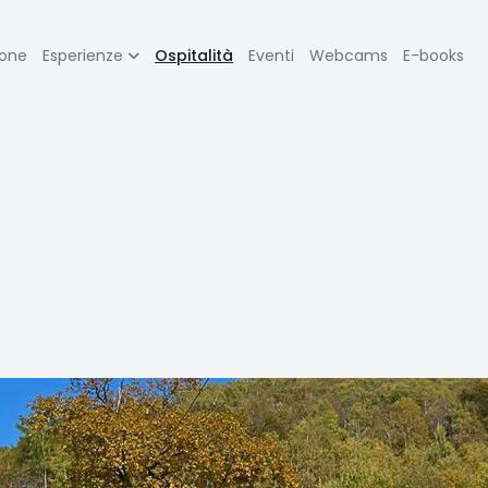
zione
ione
Esperienze
Ospitalità
Eventi
Webcams
E-books
pale