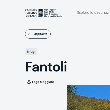
Salta
al
Naviga
contenuto
Esplora la destinaz
principale
princi
Ospitalità
Rifugi
Fantoli
Lago Maggiore