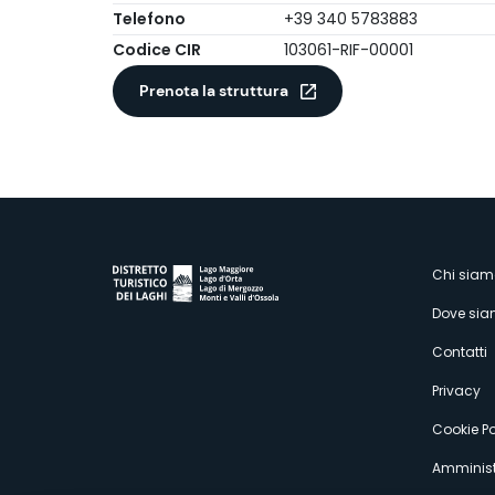
Telefono
+39 340 5783883
Codice CIR
103061-RIF-00001
Prenota la struttura
M
Chi siam
Dove si
s
Contatti
Privacy
Cookie Po
Amminist