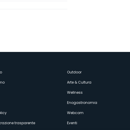
enù
o
Outdoor
amo
Arte & Cultura
econdario
Wellness
Enogastronomia
licy
Webcam
razione trasparente
Eventi