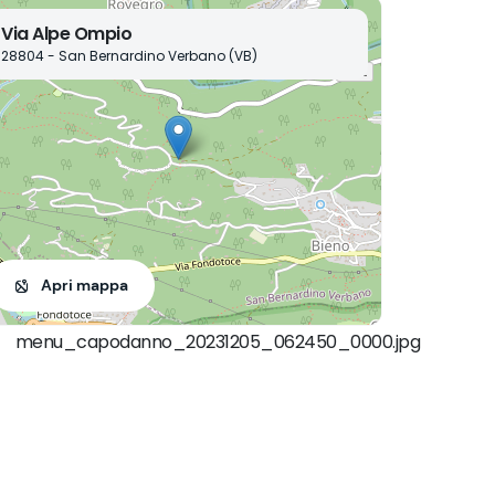
Via Alpe Ompio
28804 - San Bernardino Verbano (VB)
Apri mappa
menu_capodanno_20231205_062450_0000.jpg