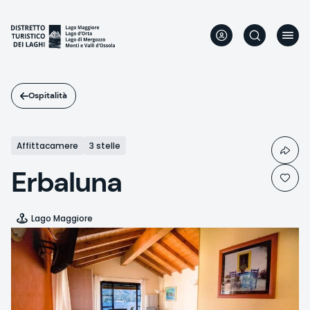
Salta
al
contenuto
principale
Ospitalità
Affittacamere
3 stelle
Erbaluna
Lago Maggiore