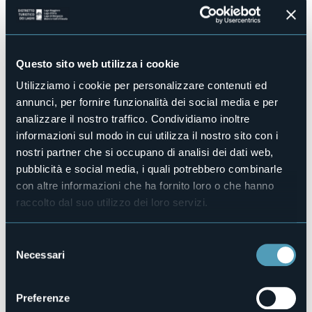
Sala congressi
No
Piscina
No
Questo sito web utilizza i cookie
Animali ammessi
Utilizziamo i cookie per personalizzare contenuti ed
No
annunci, per fornire funzionalità dei social media e per
Camere
analizzare il nostro traffico. Condividiamo inoltre
4
informazioni sul modo in cui utilizza il nostro sito con i
Posti letto
nostri partner che si occupano di analisi dei dati web,
10
pubblicità e social media, i quali potrebbero combinarle
E-mail
con altre informazioni che ha fornito loro o che hanno
residenzaerbaluna@yahoo.it
raccolto dal suo utilizzo dei loro servizi.
Sito web
http://www.residenzaerbaluna.net
Selezione
Telefono
Necessari
del
+39 335 6317365
consenso
Codice CIR
103049-AFF-00001
Preferenze