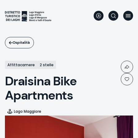
Salta
al
contenuto
principale
Ospitalità
Affittacamere
2 stelle
Draisina Bike
Apartments
Lago Maggiore