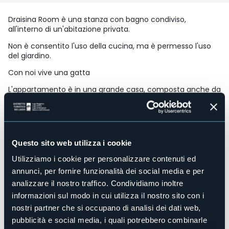
Draisina Room è una stanza con bagno condiviso,
all'interno di un'abitazione privata.
Non è consentito l'uso della cucina, ma è permesso l'uso
del giardino.
Con noi vive una gatta
L'appartamento è in una grande casa, composta anche da
appartamenti in locazione turistica.
Siamo particolarmente preparati ad ospitare cicloturisti e
amanti della bicicletta, con percorsi mappati e possibilità
di noleggiare E-bike dal nostro negozio di Arona No Work
Questo sito web utilizza i cookie
Team.
Accesso disabili
Utilizziamo i cookie per personalizzare contenuti ed
No
annunci, per fornire funzionalità dei social media e per
Centro benessere
analizzare il nostro traffico. Condividiamo inoltre
No
informazioni sul modo in cui utilizza il nostro sito con i
Sala congressi
nostri partner che si occupano di analisi dei dati web,
No
pubblicità e social media, i quali potrebbero combinarle