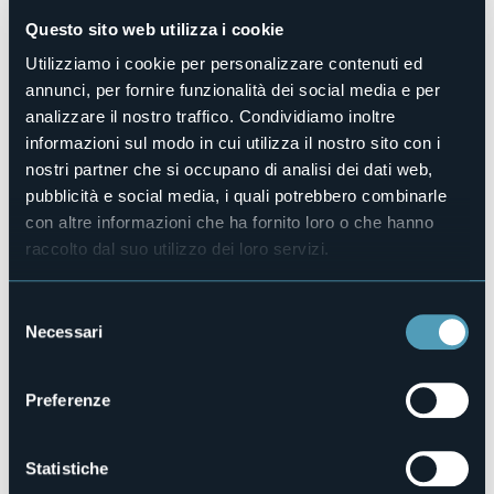
Sì
Questo sito web utilizza i cookie
Camere
3
Utilizziamo i cookie per personalizzare contenuti ed
annunci, per fornire funzionalità dei social media e per
Posti letto
9
analizzare il nostro traffico. Condividiamo inoltre
E-mail
informazioni sul modo in cui utilizza il nostro sito con i
info@divinporcello.it
nostri partner che si occupano di analisi dei dati web,
Sito web
pubblicità e social media, i quali potrebbero combinarle
http://www.divinporcello.it
con altre informazioni che ha fornito loro o che hanno
Telefono
raccolto dal suo utilizzo dei loro servizi.
0324 35035
Codice CIR
Selezione
103042-AFF-00001
Necessari
del
Prenota la struttura
consenso
Preferenze
Fraz Cresta, 11
Statistiche
MASERA (VB)