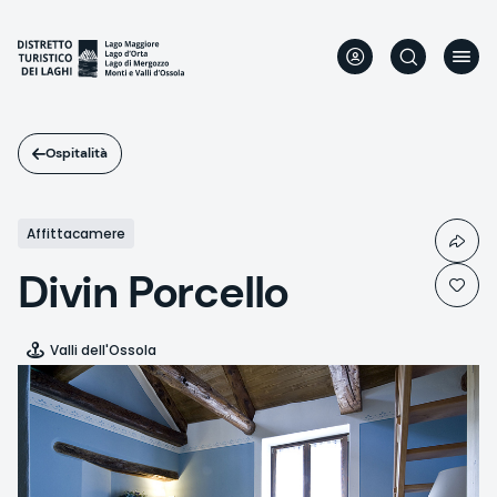
Salta
al
contenuto
principale
Ospitalità
Affittacamere
Divin Porcello
Valli dell'Ossola