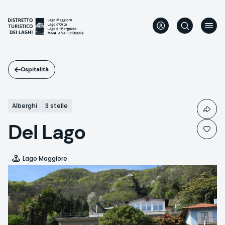
Salta
al
contenuto
principale
Ospitalità
Alberghi
3 stelle
Del Lago
Lago Maggiore