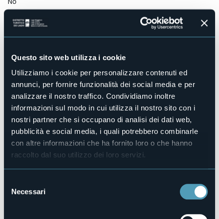
No
Centro benessere
No
Sala congressi
No
Questo sito web utilizza i cookie
Piscina
No
Utilizziamo i cookie per personalizzare contenuti ed
Animali ammessi
annunci, per fornire funzionalità dei social media e per
Sì
analizzare il nostro traffico. Condividiamo inoltre
Camere
informazioni sul modo in cui utilizza il nostro sito con i
10
nostri partner che si occupano di analisi dei dati web,
Posti letto
pubblicità e social media, i quali potrebbero combinarle
19
con altre informazioni che ha fornito loro o che hanno
E-mail
raccolto dal suo utilizzo dei loro servizi.
enotecadellago@libero.it
Sito web
Selezione
http://www.hoteldellagocannobio.it
Necessari
del
Telefono
consenso
+39 0323 70595