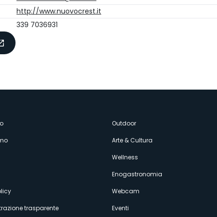
http://www.nuovocrest.it
339 7036931
enù
o
Outdoor
amo
Arte & Cultura
econdario
Wellness
Enogastronomia
licy
Webcam
razione trasparente
Eventi