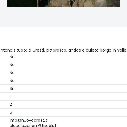
tana situata a Cresti, pittoresco, antico e quieto borgo in Vall
No
No
No
No
Sì
1
2
6
info@nuovocrest.it
claudio.zariani@tiscali.it