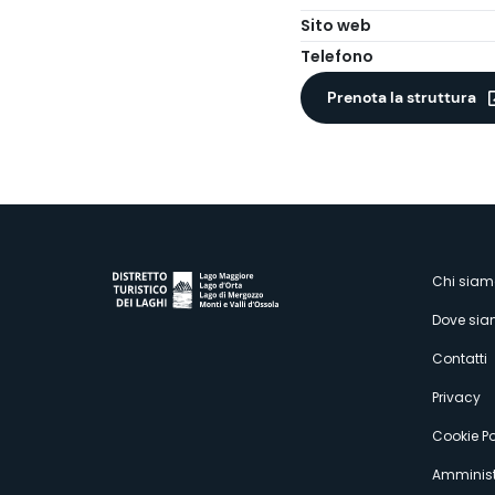
Sito web
Telefono
Prenota la struttura
M
Chi siam
Dove si
s
Contatti
Privacy
Cookie Po
Amminist