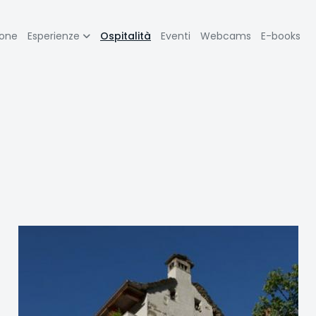
zione
ione
Esperienze
Ospitalità
Eventi
Webcams
E-books
pale