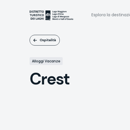
Salta
al
Naviga
contenuto
Esplora la destinaz
principale
princi
Ospitalità
Alloggi Vacanze
Crest