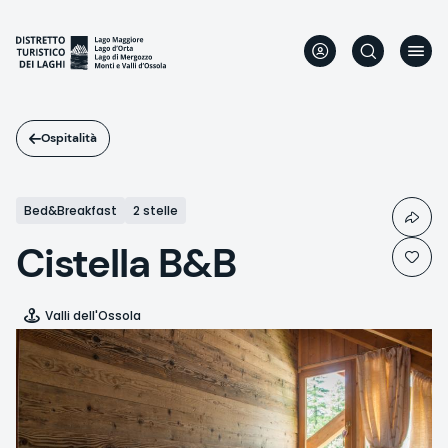
Salta
al
contenuto
principale
Ospitalità
Bed&Breakfast
2 stelle
Cistella B&B
Valli dell'Ossola