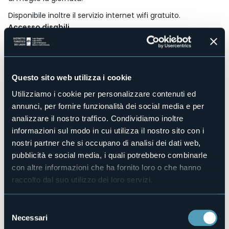
Disponibile inoltre il servizio internet wifi gratuito.
Accesso disabili
No
Centro benessere
No
Sala congressi
Questo sito web utilizza i cookie
No
Utilizziamo i cookie per personalizzare contenuti ed
Piscina
annunci, per fornire funzionalità dei social media e per
No
analizzare il nostro traffico. Condividiamo inoltre
Animali ammessi
informazioni sul modo in cui utilizza il nostro sito con i
No
nostri partner che si occupano di analisi dei dati web,
Camere
pubblicità e social media, i quali potrebbero combinarle
1
con altre informazioni che ha fornito loro o che hanno
Posti letto
raccolto dal suo utilizzo dei loro servizi.
2
E-mail
cistella52@libero.it
Selezione
Necessari
Sito web
del
http://www.bbcistella.it/